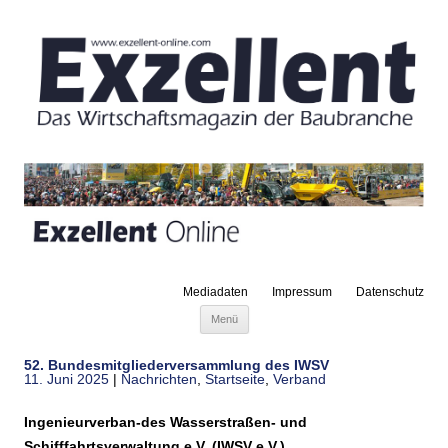
Mediadaten
Impressum
Datenschutz
Zum Inhalt springen
Menü
52. Bundesmitgliederversammlung des IWSV
11. Juni 2025
|
Nachrichten
,
Startseite
,
Verband
Ingenieurverban-des Wasserstraßen- und
Schifffahrtsverwaltung e.V. (IWSV e.V.)