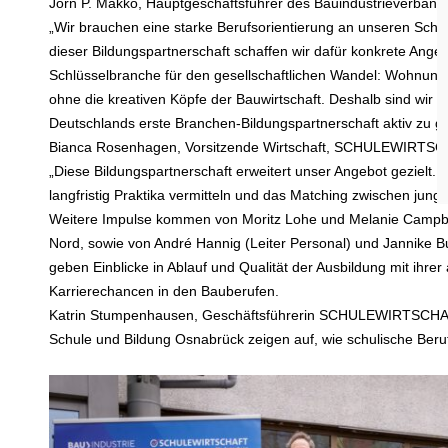
Jörn P. Makko, Hauptgeschäftsführer des Bauindustrieverban
„Wir brauchen eine starke Berufsorientierung an unseren Schu
dieser Bildungspartnerschaft schaffen wir dafür konkrete Ang
Schlüsselbranche für den gesellschaftlichen Wandel: Wohnu
ohne die kreativen Köpfe der Bauwirtschaft. Deshalb sind w
Deutschlands erste Branchen-Bildungspartnerschaft aktiv zu ge
Bianca Rosenhagen, Vorsitzende Wirtschaft, SCHULEWIRTSC
„Diese Bildungspartnerschaft erweitert unser Angebot gezielt. 
langfristig Praktika vermitteln und das Matching zwischen jun
Weitere Impulse kommen von Moritz Lohe und Melanie Campbell
Nord, sowie von André Hannig (Leiter Personal) und Jannike 
geben Einblicke in Ablauf und Qualität der Ausbildung mit ihre
Karrierechancen in den Bauberufen.
Katrin Stumpenhausen, Geschäftsführerin SCHULEWIRTSCHAF
Schule und Bildung Osnabrück zeigen auf, wie schulische Beruf