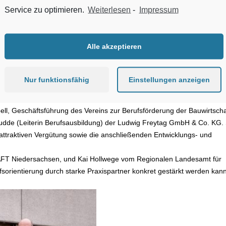
des Niedersachsen-Bremen, betont:
Service zu optimieren.
Weiterlesen
-
Impressum
len, um junge Menschen für die Zukunftsbranche Bau zu begeistern. M
ebote – gemeinsam mit Schulen und Unternehmen. Die Bauindustrie ist 
ngsbau, Energiewende, Wärmewende oder Mobilitätswende – keine We
Alle akzeptieren
ir stolz, mit dem Netzwerk SCHULEWIRTSCHAFT Niedersachsen
stalten.“
HAFT Niedersachsen, ergänzt:
Nur funktionsfähig
Einstellungen anzeigen
So können wir Schülerinnen und Schüler noch individueller beraten,
gen Talenten und Unternehmen in der Bauwirtschaft verbessern.“
, Geschäftsführung des Vereins zur Berufsförderung der Bauwirtscha
Budde (Leiterin Berufsausbildung) der Ludwig Freytag GmbH & Co. KG. 
r attraktiven Vergütung sowie die anschließenden Entwicklungs- und
T Niedersachsen, und Kai Hollwege vom Regionalen Landesamt für
sorientierung durch starke Praxispartner konkret gestärkt werden kan