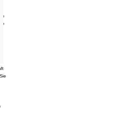
it
die
nde
ft
Sie
n