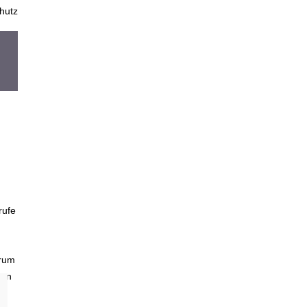
hutz
rufe
trum
ten