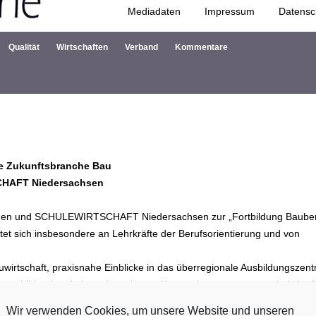
Mediadaten
Impressum
Datensc
Zum Inhalt springen
Qualität
Wirtschaften
Verband
Kommentare
die Zukunftsbranche Bau
CHAFT Niedersachsen
remen und SCHULEWIRTSCHAFT Niedersachsen zur „Fortbildung Baube
htet sich insbesondere an Lehrkräfte der Berufsorientierung und von
auwirtschaft, praxisnahe Einblicke in das überregionale Ausbildungszen
t Auszubildenden, Lehrwerksmeistern, Unternehmensvertretern, Lehrkräf
Wir verwenden Cookies, um unsere Website und unseren