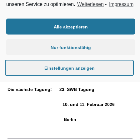
unseren Service zu optimieren.
Weiterlesen
-
Impressum
ist diesem Anspruch mehr als gerecht geworden. Das
jedenfalls sagen viele der 180 Teilnehmer, die die zwölf
Vorträge und eine der drei Exkursionen wahrgenommen
Alle akzeptieren
haben. Auch diese Tagung mit ihren vielfältigen Möglichkeiten
zu Kommunikation und Austausch, war eine exzellente
Möglichkeit sein Wissen zu aktualisieren und zu erweitern. Die
Nur funktionsfähig
deutschen Wasserstraßen sind übers Jahr zu 98 % verfügbar.
Basis dafür ist die gute Arbeit der WSVen. Die SWB Tagung
vermittelt viel Fachwissen. Eine gute Voraussetzung für solch
Einstellungen anzeigen
gute Arbeit.
Die nächste Tagung:
23. SWB Tagung
10. und 11. Februar 2026
Berlin