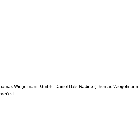
 die Thomas Wiegelmann GmbH. Daniel Bals-Radine (Thomas Wiegelmann
er) v.l.