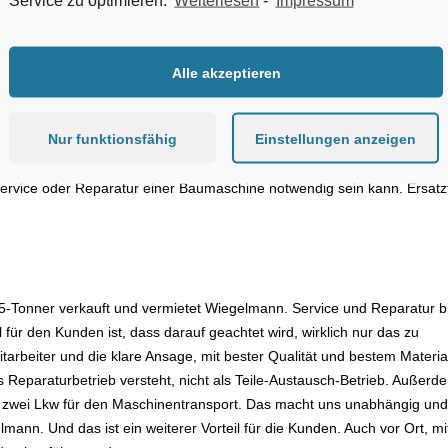
s-Radine (Thomas Wiegelmann GmbH) v.l.
Alle akzeptieren
kennt Wiegelmann schon seit langem. Überzeugt hat ihn immer die Qual
Nur funktionsfähig
Einstellungen anzeigen
alität. Das können wir mit gutem Gewissen für unsere Kunden verwenden
teile wie Motorteile, Filter, Anlasser, Turbolader, Hubzylinder, Injektor
Service oder Reparatur einer Baumaschine notwendig sein kann. Ersatzt
5-Tonner verkauft und vermietet Wiegelmann. Service und Reparatur bi
für den Kunden ist, dass darauf geachtet wird, wirklich nur das zu
itarbeiter und die klare Ansage, mit bester Qualität und bestem Materia
ls Reparaturbetrieb versteht, nicht als Teile-Austausch-Betrieb. Außerd
ben zwei Lkw für den Maschinentransport. Das macht uns unabhängig und
gelmann. Und das ist ein weiterer Vorteil für die Kunden. Auch vor Ort, mi