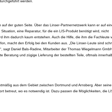
durchgeführt werden.
 auf der guten Seite. Über das Linser-Partnernetzwerk kann er auf ei
ituation, eine Reparatur, für die ein LIS-Produkt benötigt wird, nicht
wird ihm dadurch kaum entstehen. Auch die Hilfe, die ihm die Fachleute 
lefon, macht den Erfolg bei den Kunden aus. „Die Linser-Leute sind schn
zen“, sagt Daniel Bals-Radine, Mitarbeiter der Thomas Wiegelmann GmbH
ute Beratung und zügige Lieferung der bestellten Teile, oftmals innerhal
tmäßig aus dem Gebiet zwischen Dortmund und Arnsberg. Aber seine
rt betreut, wo es notwendig ist. Dazu passen die Möglichkeiten, die LI