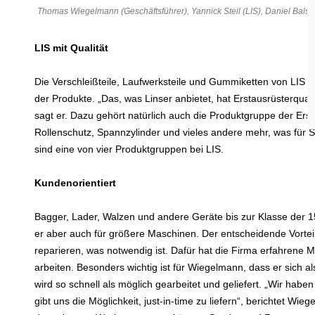
Thomas Wiegelmann (Geschäftsführer), Yannick Steil (LIS), Daniel Bal
LIS mit Qualität
Die Verschleißteile, Laufwerksteile und Gummiketten von LIS 
der Produkte. „Das, was Linser anbietet, hat Erstausrüsterqu
sagt er. Dazu gehört natürlich auch die Produktgruppe der Ersatz
Rollenschutz, Spannzylinder und vieles andere mehr, was für 
sind eine von vier Produktgruppen bei LIS.
Kundenorientiert
Bagger, Lader, Walzen und andere Geräte bis zur Klasse der 1
er aber auch für größere Maschinen. Der entscheidende Vorteil 
reparieren, was notwendig ist. Dafür hat die Firma erfahrene M
arbeiten. Besonders wichtig ist für Wiegelmann, dass er sich a
wird so schnell als möglich gearbeitet und geliefert. „Wir ha
gibt uns die Möglichkeit, just-in-time zu liefern“, berichtet Wie