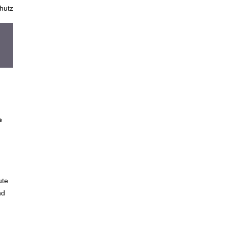
hutz
e
ute
nd