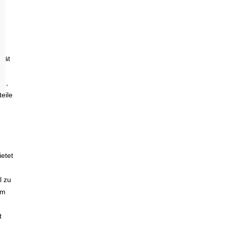
ität
“,
en,
eile
etet
l zu
em
t