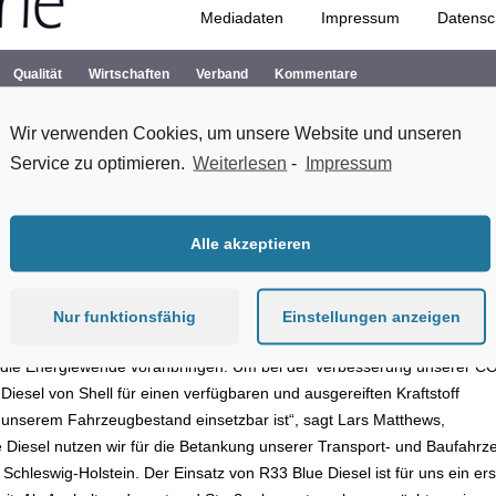
Mediadaten
Impressum
Datensc
Zum Inhalt springen
Qualität
Wirtschaften
Verband
Kommentare
Wir verwenden Cookies, um unsere Website und unseren
Service zu optimieren.
Weiterlesen
-
Impressum
Alle akzeptieren
führer im Verkehrswegebau, wird seit kurzem von der Shell Deutschl
 erstmalig ein Straßenbau- und Infrastrukturunternehmen mit dem
Nur funktionsfähig
Einstellungen anzeigen
die Energiewende voranbringen. Um bei der Verbesserung unserer CO
Diesel von Shell für einen verfügbaren und ausgereiften Kraftstoff
n unserem Fahrzeugbestand einsetzbar ist“, sagt Lars Matthews,
 Diesel nutzen wir für die Betankung unserer Transport- und Baufahrz
Schleswig-Holstein. Der Einsatz von R33 Blue Diesel ist für uns ein ers