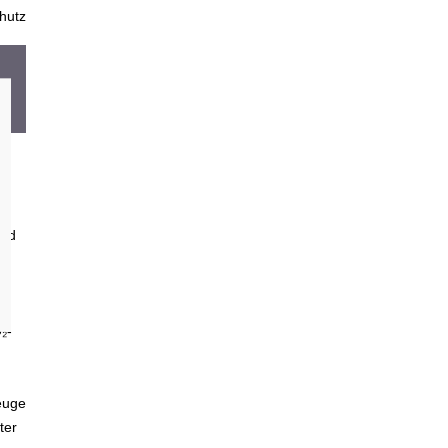
hutz
and
₂-
euge
ter