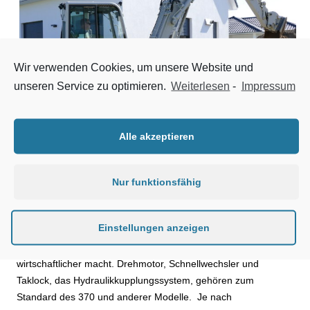
Wir verwenden Cookies, um unsere Website und
unseren Service zu optimieren.
Weiterlesen
-
Impressum
Alle akzeptieren
Der neue 7t-Takeuchi-Kompaktbagger TB 370 CV.
Nur funktionsfähig
Extrem gut ausgerüstet
Einstellungen anzeigen
Takeuchi Bagger sind nicht nur äußerst solide konstruiert und
gebaut. Sie sind auch mit Technik ausgestattet, die bauen
wirtschaftlicher macht. Drehmotor, Schnellwechsler und
Taklock, das Hydraulikkupplungssystem, gehören zum
Standard des 370 und anderer Modelle. Je nach