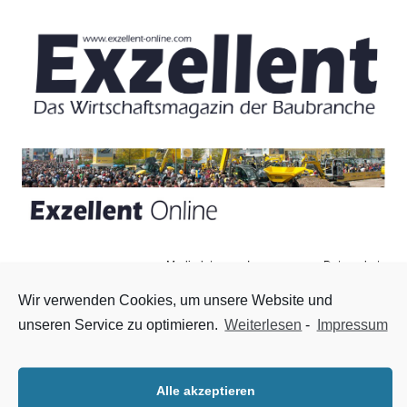
Mediadaten
Impressum
Datenschutz
Zum Inhalt springen
Menü
Wir verwenden Cookies, um unsere Website und
unseren Service zu optimieren.
Weiterlesen
-
Impressum
Intermat fällt aus
18. Dezember 2020
|
Nachrichten
,
Startseite
Die vom 19.- 24. April 2021 geplante Intermat in Paris wird
Alle akzeptieren
coronabedingt in diesem Jahr nicht stattfinden, teilt die