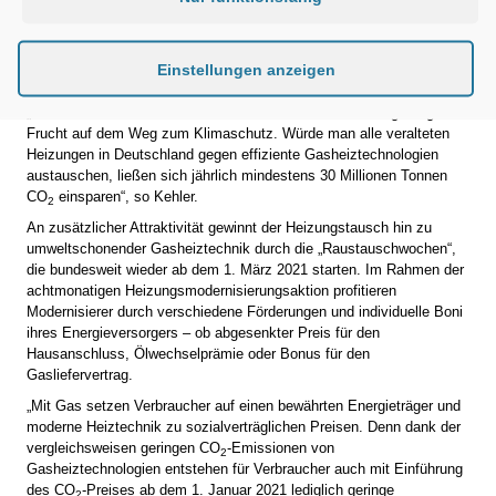
in die „Bundesförderung für effiziente Gebäude“ (BEG) integriert.
Damit wird die Investitionsförderung des Bundes für
energieeffizientes Bauen und Sanieren für Hausbesitzer
Einstellungen anzeigen
übersichtlicher und einfacher.
„Der Wechsel hin zu emissionsarmem Gas ist eine niedrig hängende
Frucht auf dem Weg zum Klimaschutz. Würde man alle veralteten
Heizungen in Deutschland gegen effiziente Gasheiztechnologien
austauschen, ließen sich jährlich mindestens 30 Millionen Tonnen
CO
einsparen“, so Kehler.
2
An zusätzlicher Attraktivität gewinnt der Heizungstausch hin zu
umweltschonender Gasheiztechnik durch die „Raustauschwochen“,
die bundesweit wieder ab dem 1. März 2021 starten. Im Rahmen der
achtmonatigen Heizungsmodernisierungsaktion profitieren
Modernisierer durch verschiedene Förderungen und individuelle Boni
ihres Energieversorgers – ob abgesenkter Preis für den
Hausanschluss, Ölwechselprämie oder Bonus für den
Gasliefervertrag.
„Mit Gas setzen Verbraucher auf einen bewährten Energieträger und
moderne Heiztechnik zu sozialverträglichen Preisen. Denn dank der
vergleichsweisen geringen CO
-Emissionen von
2
Gasheiztechnologien entstehen für Verbraucher auch mit Einführung
des CO
-Preises ab dem 1. Januar 2021 lediglich geringe
2