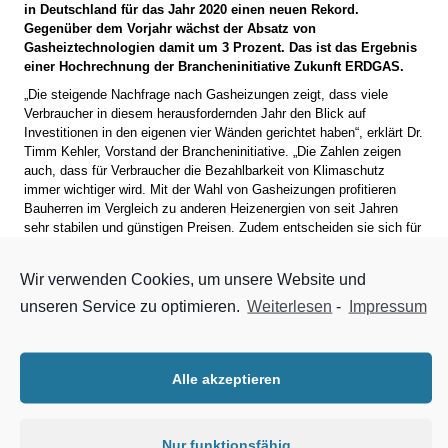
in Deutschland für das Jahr 2020 einen neuen Rekord.
Gegenüber dem Vorjahr wächst der Absatz von
Gasheiztechnologien damit um 3 Prozent. Das ist das Ergebnis
einer Hochrechnung der Brancheninitiative Zukunft ERDGAS.
„Die steigende Nachfrage nach Gasheizungen zeigt, dass viele
Verbraucher in diesem herausfordernden Jahr den Blick auf
Investitionen in den eigenen vier Wänden gerichtet haben“, erklärt Dr.
Timm Kehler, Vorstand der Brancheninitiative. „Die Zahlen zeigen
auch, dass für Verbraucher die Bezahlbarkeit von Klimaschutz
immer wichtiger wird. Mit der Wahl von Gasheizungen profitieren
Bauherren im Vergleich zu anderen Heizenergien von seit Jahren
sehr stabilen und günstigen Preisen. Zudem entscheiden sie sich für
eine komfortable und zukunftssichere Wärmeversorgung. Durch die
Nutzung von Biogas sowie Wasserstoff ist perspektivisch sogar
Wir verwenden Cookies, um unsere Website und
CO
-neutrales Heizen möglich. Damit ist der Wärmemarkt auch fit
2
für den European Green Deal.“
unseren Service zu optimieren.
Weiterlesen
-
Impressum
Neben dem Einsatz von CO
-neutralem Gas können Gasheizungen
2
außerdem mit Erneuerbaren Energien kombiniert werden, zum
Beispiel durch den Einbau einer Solarthermie-Anlage. Das
Alle akzeptieren
Bundesamt für Wirtschaft und Ausfuhrkontrolle (BAFA) unterstützt
den Austausch veralteter Wärmeerzeuger seit dem 1. Januar 2020
mit einer großzügigen Förderung im Rahmen des Förderprogramms
Nur funktionsfähig
„Heizen mit erneuerbaren Energien“. Dieses Programm wird ab 2021