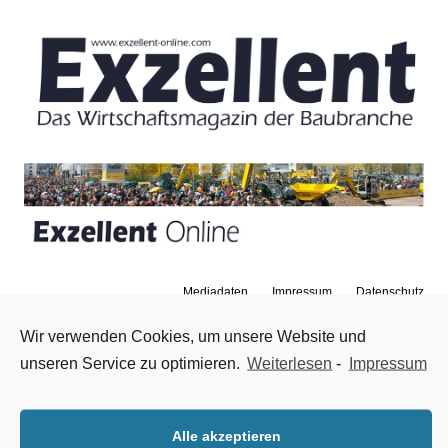
Mediadaten
Impressum
Datenschutz
Zum Inhalt springen
Menü
Wir verwenden Cookies, um unsere Website und
unseren Service zu optimieren.
Weiterlesen
-
Impressum
18. SWB Tagung
17. September 2020
|
Nachrichten
,
Startseite
Die 18. Stahlwasserbau Tagung wird am 2. und 3. Februar
Alle akzeptieren
2021 in Koblenz stattfinden. Das Programm, mit Vorträgen,