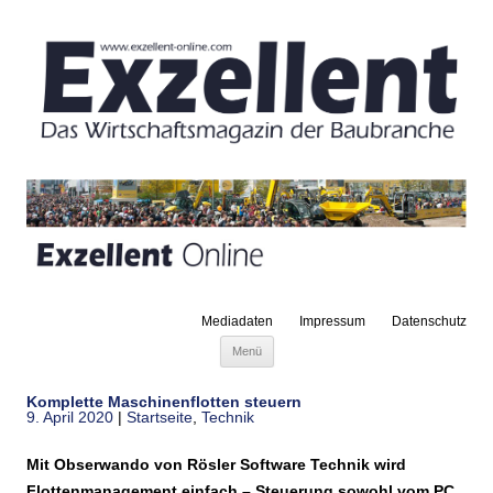
Mediadaten
Impressum
Datenschutz
Zum Inhalt springen
Menü
Komplette Maschinenflotten steuern
9. April 2020
|
Startseite
,
Technik
Mit Obserwando von Rösler Software Technik wird
Flottenmanagement einfach – Steuerung sowohl vom PC