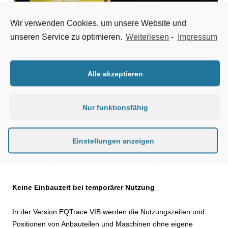
Wir verwenden Cookies, um unsere Website und
unseren Service zu optimieren.
Weiterlesen
-
Impressum
Alle akzeptieren
Nur funktionsfähig
Mit Rösler Software Technik und dem System Obserwando und EQTrace
Einstellungen anzeigen
(in verschiedenen Varianten nutzbar) kann man den Fuhrpark sowohl
vom Bürocomputer aus als auch mobil von unterwegs steuern.
Keine Einbauzeit bei temporärer Nutzung
In der Version EQTrace VIB werden die Nutzungszeiten und
Positionen von Anbauteilen und Maschinen ohne eigene