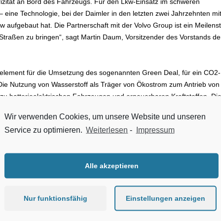
rizität an Bord des Fahrzeugs. Für den Lkw-Einsatz im schweren
 eine Technologie, bei der Daimler in den letzten zwei Jahrzehnten mi
fgebaut hat. Die Partnerschaft mit der Volvo Group ist ein Meilenst
traßen zu bringen“, sagt Martin Daum, Vorsitzender des Vorstands de
selelement für die Umsetzung des sogenannten Green Deal, für ein CO2-
. Die Nutzung von Wasserstoff als Träger von Ökostrom zum Antrieb von
zu batterieelektrischen Fahrzeugen und erneuerbaren Kraftstoffen. Di
icklung beschleunigen. Dies ist sowohl für unsere Kunden als auch für
Wir verwenden Cookies, um unsere Website und unseren
s zeigen wir deutlich, dass wir an die mit Wasserstoff angetriebene
Service zu optimieren.
Weiterlesen
-
Impressum
on jedoch Wirklichkeit werden kann, müssen auch andere Unternehmen u
die erforderliche Kraftstoffinfrastruktur aufzubauen“, sagt Martin Lundst
Alle akzeptieren
ent am Joint Venture beteiligt sein, welches als unabhängige und
ie Volvo Group werden in allen anderen Geschäftsfeldern weiterhin
Nur funktionsfähig
Einstellungen anzeigen
wicklungskosten für beide Unternehmen senken und die Markteinführun
Transport und anspruchsvolle Langstreckeneinsätze beschleunigen. Im