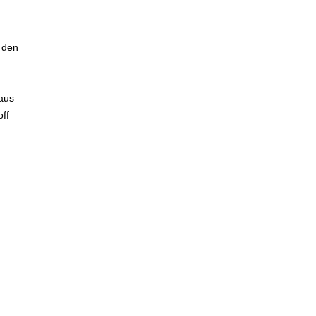
d den
aus
off