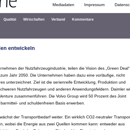
Mediadaten
Impressum
Datensc
Zum Inhalt springen
Qualität
Wirtschaften
Verband
Kommentare
len entwickeln
rnehmen der Nutzfahrzeugindustrie, teilen die Vision des „Green Deal“
 zum Jahr 2050. Die Unternehmen haben dazu eine vorläufige, nicht
 unterzeichnet. Ziel ist die serienreife Entwicklung, Produktion und
n schweren Nutzfahrzeugen und anderen Anwendungsfeldern. Daimler wi
nt Venture zusammenführen. Die Volvo Group wird 50 Prozent des Joint
 barmittel- und schuldenfreien Basis erwerben.
 wächst der Transportbedarf weiter. Ein wirklich CO2-neutraler Transpor
rden, wobei die Energie aus zwei Quellen kommen kann: entweder aus