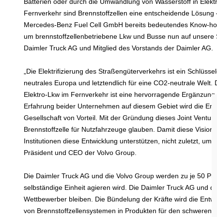
Batterien oder durch die Umwandlung von Wasserstoff in Elekt
Fernverkehr sind Brennstoffzellen eine entscheidende Lösung –
Mercedes-Benz Fuel Cell GmbH bereits bedeutendes Know-how au
um brennstoffzellenbetriebene Lkw und Busse nun auf unsere S
Daimler Truck AG und Mitglied des Vorstands der Daimler AG.
„Die Elektrifizierung des Straßengüterverkehrs ist ein Schlüs
neutrales Europa und letztendlich für eine CO2-neutrale Welt
Elektro-Lkw im Fernverkehr ist eine hervorragende Ergänzung 
Erfahrung beider Unternehmen auf diesem Gebiet wird die Entw
Gesellschaft von Vorteil. Mit der Gründung dieses Joint Venture
Brennstoffzelle für Nutzfahrzeuge glauben. Damit diese Visi
Institutionen diese Entwicklung unterstützen, nicht zuletzt, um 
Präsident und CEO der Volvo Group.
Die Daimler Truck AG und die Volvo Group werden zu je 50 Proz
selbständige Einheit agieren wird. Die Daimler Truck AG und d
Wettbewerber bleiben. Die Bündelung der Kräfte wird die Ent
von Brennstoffzellensystemen in Produkten für den schweren 