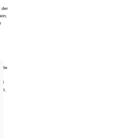
t der
ein,
r
e
 die
nd
edt,
g