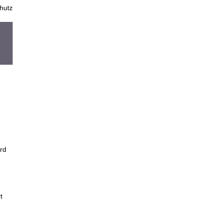
hutz
rd
t