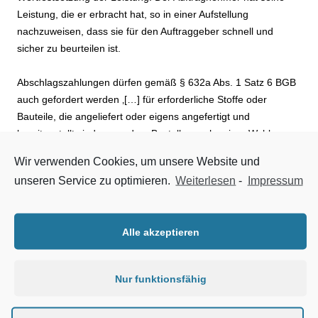
Leistung, die er erbracht hat, so in einer Aufstellung
nachzuweisen, dass sie für den Auftraggeber schnell und
sicher zu beurteilen ist.
Abschlagszahlungen dürfen gemäß § 632a Abs. 1 Satz 6 BGB
auch gefordert werden ‚[…] für erforderliche Stoffe oder
Bauteile, die angeliefert oder eigens angefertigt und
bereitgestellt sind, wenn dem Besteller nach seiner Wahl
Eigentum an den Stoffen oder Bauteilen übertragen oder
Wir verwenden Cookies, um unsere Website und
entsprechende Sicherheit hierfür geleistet wird‘. Eigentum wird
unseren Service zu optimieren.
Weiterlesen
-
Impressum
einem Auftraggeber z. B. an einem Bauteil in der Regel
spätestens dann übertragen, wenn dies in ‚seinem‘ Werk
verbaut wurde. Eine geleistete Sicherheit kann z. B. eine
Alle akzeptieren
Bankbürgschaft sein.
Einige Besonderheiten gelten nach §650m BGB für den
Nur funktionsfähig
Verbrauchervertrag – insbesondere werden die Abschläge hier
auf 90% der Gesamtvergütung begrenzt und muss der