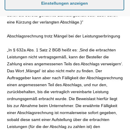
Auftragnehmer dem Auftraggeber im Gegenzug eine Sicherheit
Einstellungen anzeigen
für die ordnungsgemäße Herstellung des Werks leisten (z. B.
durch die bereits genannte Bankbürgschaft oder auch durch
eine Kürzung der verlangten Abschläge.)“
Abschlagsrechnung trotz Mängel bei der Leistungserbringung
„In § 632a Abs. 1 Satz 2 BGB heißt es: ‚Sind die erbrachten
Leistungen nicht vertragsgemäß, kann der Besteller die
Zahlung eines angemessenen Teils des Abschlags verweigern‘.
Das Wort ‚Mängel‘ ist also nicht mehr zu finden. Der
Auftraggeber kann aber nach Fälligkeit der Abschlagsrechnung
einen angemessenen Teil des Abschlags, und nur den,
zurückbehalten, bis die vertraglich vereinbarte Leistung
ordnungsgemäß erbracht wurde. Die Beweislast hierfür liegt
bis zur Abnahme beim Unternehmer. Die erwähnte Fälligkeit
einer Abschlagsrechnung ist normalerweise sofort gegeben,
sobald diese samt einer Aufstellung über die erbrachten
Leistungen (für die der Abschlag zu zahlen ist) den