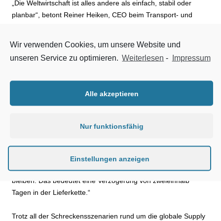
„Die Weltwirtschaft ist alles andere als einfach, stabil oder
planbar“, betont Reiner Heiken, CEO beim Transport- und
Logistikdienstleistungsunternehmen Hellmann Worldwide
Logistics.
Wir verwenden Cookies, um unsere Website und
unseren Service zu optimieren.
Weiterlesen
-
Impressum
Auch die Logistik stellt das vor große Herausforderungen:
„Bisher planbare Spitzen sind nicht mehr kalkulierbar“, erklärt
Heiken. Sollte es zu einem No-Deal-Brexit kommen, werde der
Alle akzeptieren
internationale Handel mit dem Vereinigten Königreich
erhebliche zeitliche Verzögerungen erleben. Alan McKinnon,
Professor für Logistik an der Kühne Logistics University in
Nur funktionsfähig
Hamburg, veranschaulicht das mit Zahlen: „Dauert der Check
von EU-Transportfahrzeugen heute lediglich zwei Minuten, sind
es bei Non-EU-Trucks 20 bis 90 Minuten. Wegen fehlender
Einstellungen anzeigen
Dokumentation werden rund 50 bis 85 Prozent der Lkw stehen
bleiben. Das bedeutet eine Verzögerung von zweieinhalb
Tagen in der Lieferkette.“
Trotz all der Schreckensszenarien rund um die globale Supply