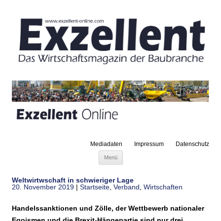
Mediadaten
Impressum
Datenschutz
Zum Inhalt springen
Menü
Weltwirtwschaft in schwieriger Lage
20. November 2019
|
Startseite
,
Verband
,
Wirtschaften
Handelssanktionen und Zölle, der Wettbewerb nationaler
Egoismen und die Brexit-Hängepartie sind nur drei