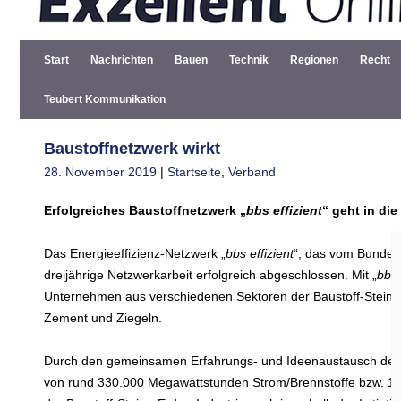
Start
Nachrichten
Bauen
Technik
Regionen
Recht
Teubert Kommunikation
Baustoffnetzwerk wirkt
28. November 2019
|
Startseite
,
Verband
Erfolgreiches Baustoffnetzwerk „
bbs effizient
“ geht in di
Das Energieeffizienz-Netzwerk „
bbs effizient
“, das vom Bundesv
dreijährige Netzwerkarbeit erfolgreich abgeschlossen. Mit „
bbs 
Unternehmen aus verschiedenen Sektoren der Baustoff-Steine-Erd
Zement und Ziegeln.
Durch den gemeinsamen Erfahrungs- und Ideenaustausch der Ex
von rund 330.000 Megawattstunden Strom/Brennstoffe bzw. 10