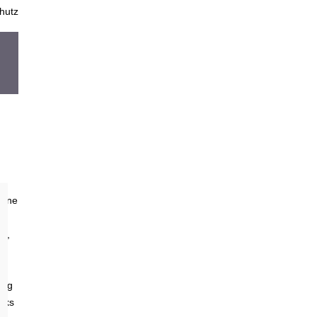
hutz
eine
le,
ung
rks