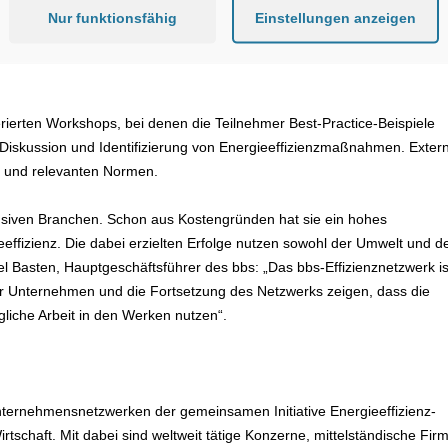
ve Energieeffizienznetzwerke (IEEN) überdurchschnittlich hoch. Hinter
Nur funktionsfähig
Einstellungen anzeigen
chwerpunktmäßig wurden von den Unternehmen Prozessoptimierungen
ungs- und Mahl-anlagen, Ofentechnik und Druckluftversorgung. Teilwei
ierten Workshops, bei denen die Teilnehmer Best-Practice-Beispiele
ie Diskussion und Identifizierung von Energieeffizienzmaßnahmen. Exter
 und relevanten Normen.
ensiven Branchen. Schon aus Kostengründen hat sie ein hohes
eeffizienz. Die dabei erzielten Erfolge nutzen sowohl der Umwelt und 
 Basten, Hauptgeschäftsführer des bbs: „Das bbs-Effizienznetzwerk is
 der Unternehmen und die Fortsetzung des Netzwerks zeigen, dass die
liche Arbeit in den Werken nutzen“.
ternehmensnetzwerken der gemeinsamen Initiative Energieeffizienz-
schaft. Mit dabei sind weltweit tätige Konzerne, mittelständische Fir