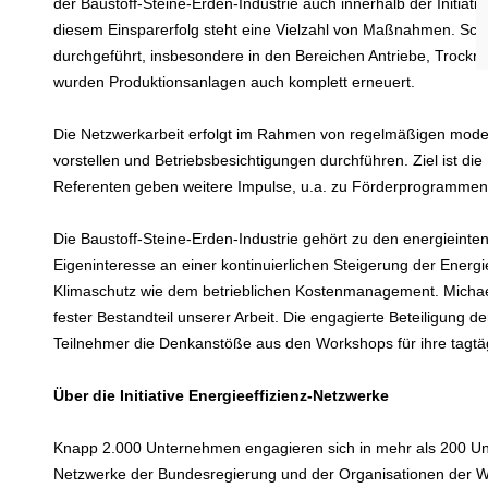
der Baustoff-Steine-Erden-Industrie auch innerhalb der Initiati
diesem Einsparerfolg steht eine Vielzahl von Maßnahmen. S
durchgeführt, insbesondere in den Bereichen Antriebe, Trockn
wurden Produktionsanlagen auch komplett erneuert.
Die Netzwerkarbeit erfolgt im Rahmen von regelmäßigen moder
vorstellen und Betriebsbesichtigungen durchführen. Ziel ist d
Referenten geben weitere Impulse, u.a. zu Förderprogrammen
Die Baustoff-Steine-Erden-Industrie gehört zu den energieint
Eigeninteresse an einer kontinuierlichen Steigerung der Energi
Klimaschutz wie dem betrieblichen Kostenmanagement. Michael
fester Bestandteil unserer Arbeit. Die engagierte Beteiligung
Teilnehmer die Denkanstöße aus den Workshops für ihre tagtäg
Über die Initiative Energieeffizienz-Netzwerke
Knapp 2.000 Unternehmen engagieren sich in mehr als 200 Un
Netzwerke der Bundesregierung und der Organisationen der Wirt