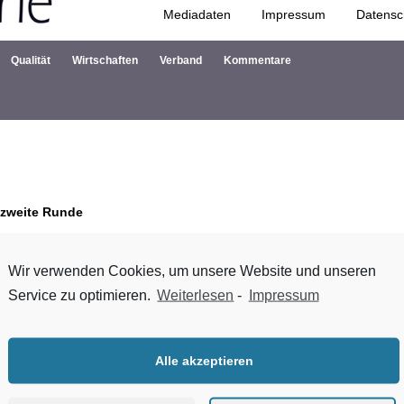
Mediadaten
Impressum
Datensc
Zum Inhalt springen
Qualität
Wirtschaften
Verband
Kommentare
e zweite Runde
erband Baustoffe – Steine und Erden e.V. (bbs) organisiert wird, hat s
Wir verwenden Cookies, um unsere Website und unseren
effizient 2.0
“ geht das Netzwerk in die zweite Runde. Teilnehmer sind
Service zu optimieren.
Weiterlesen
-
Impressum
en-Industrie, u. a. Hersteller von Kalk, Gips, Naturstein, Mineralwol
Alle akzeptieren
perten erreichten die beteiligten Unternehmen bislang eine Einspar
0.000 Tonnen CO2 pro Jahr. Damit sind die Einsparerfolge des Netzwe