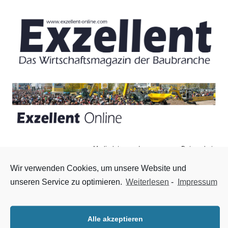
Mediadaten
Impressum
Datenschutz
Zum Inhalt springen
Menü
Wir verwenden Cookies, um unsere Website und
unseren Service zu optimieren.
Weiterlesen
-
Impressum
17. SWB Tagung Programm veröffentlicht
25. Oktober 2019
|
Nachrichten
,
Startseite
Man kann sich nun zur 17. Stahlwasserbau Tagung anmelden.
Alle akzeptieren
Das Progarmm mit 14 Fachvorträgen, drei Fachexkursionen