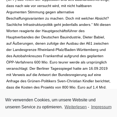
dass nach wie vor versucht wird, mit nicht haltbaren
Argumenten Stimmung gegen alternative
Beschaffungsvarianten zu machen. Doch mit welcher Absicht?
Sachliche Infrastrukturpolitik geht jedenfalls anders.“ Mit diesen
Worten reagierte der Hauptgeschäftsführer des
Hauptverbandes der Deutschen Bauindustrie, Dieter Babiel,
auf Äußerungen, denen zufolge der Ausbau der A61 zwischen
der Landesgrenze Rheinland-Pfalz/Baden-Württemberg und
des Autobahnkreuzes Frankenthal aufgrund des geplanten
ÖPP-Verfahrens 600 Mio. Euro teurer werde als ursprünglich
veranschlagt. Der Berliner Tagesspiegel hatte am 16.09.2019
mit Verweis auf die Antwort der Bundesregierung auf eine
Anfrage des Grünen-Politikers Sven-Christian Kindler berichtet,
dass die Kosten des Projekts von 800 Mio. Euro auf 1,4 Mrd.
Euro angestiegen seien.
Wir verwenden Cookies, um unsere Website und
„Fakt ist, dass im Vergleich zu den vor einigen Jahren
unseren Service zu optimieren.
Weiterlesen
-
Impressum
abgeschätzten Gesamtkosten aktuell höhere Kosten erwartet