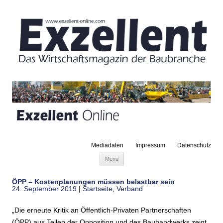
Mediadaten
Impressum
Datenschutz
Zum Inhalt springen
Menü
ÖPP – Kostenplanungen müssen belastbar sein
24. September 2019
|
Startseite
,
Verband
„Die erneute Kritik an Öffentlich-Privaten Partnerschaften
(ÖPP) aus Teilen der Opposition und des Bauhandwerks zeigt,