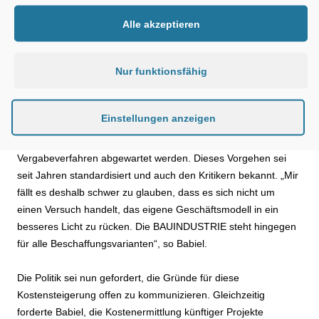
werden. Dies ist natürlich ärgerlich und wirkt für Großprojekte
sicherlich nicht akzeptanzfördernd. Es hat aber zunächst nichts
Alle akzeptieren
mit ÖPP zu tun,“ erklärte Babiel. Eine ÖPP-Variante werde nur
umgesetzt, wenn diese mindestens so wirtschaftlich sei, wie
Nur funktionsfähig
die konventionelle Variante. Babiel weiter: „Da die endgültige
Entscheidung, ob die A61 im Rahmen von ÖPP ausgebaut
wird, noch aussteht, entbehren die Vorwürfe jeglicher
Einstellungen anzeigen
Grundlage.“ Hierfür müssen erst die konkreten Angebote der
Unternehmen aus einem noch zu startenden
Vergabeverfahren abgewartet werden. Dieses Vorgehen sei
seit Jahren standardisiert und auch den Kritikern bekannt. „Mir
fällt es deshalb schwer zu glauben, dass es sich nicht um
einen Versuch handelt, das eigene Geschäftsmodell in ein
besseres Licht zu rücken. Die BAUINDUSTRIE steht hingegen
für alle Beschaffungsvarianten“, so Babiel.
Die Politik sei nun gefordert, die Gründe für diese
Kostensteigerung offen zu kommunizieren. Gleichzeitig
forderte Babiel, die Kostenermittlung künftiger Projekte