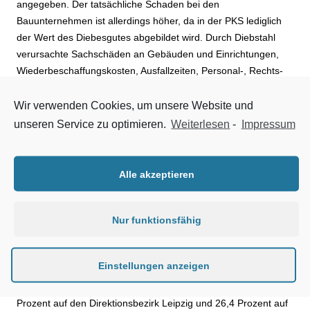
angegeben. Der tatsächliche Schaden bei den
Bauunternehmen ist allerdings höher, da in der PKS lediglich
der Wert des Diebesgutes abgebildet wird. Durch Diebstahl
verursachte Sachschäden an Gebäuden und Einrichtungen,
Wiederbeschaffungskosten, Ausfallzeiten, Personal-, Rechts-
und Beratungskosten bleiben damit ebenso unberücksichtigt
wie Schäden durch Einbrüche und Diebstähle in den
Wir verwenden Cookies, um unsere Website und
Firmensitzen der Bauunternehmen selbst. „Der finanzielle
unseren Service zu optimieren.
Weiterlesen
-
Impressum
Gesamtschaden der Bauunternehmen ist damit tatsächlich um
ein Vielfaches höher und beläuft sich entsprechend eigener
Erhebungen des BIVO für das Baugewerbe in Sachsen 2018
Alle akzeptieren
auf rund 50 Millionen Euro, das waren etwa 10 Millionen Euro
mehr als im Vorjahr“, ergänzte Momberg.
Nur funktionsfähig
Starke regionale Unterschiede – jeder vierte Diebstahl in der
Stadt Leipzig
Einstellungen anzeigen
Von allen in Sachsen registrierten Fällen entfielen 2018 40,7
Prozent auf den Direktionsbezirk Leipzig und 26,4 Prozent auf