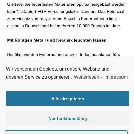
Gießerei die feuerfesten Materialien optimal eingebaut werden
kann“, erläutert FGF-Forschungsleiter Dannert. Das Potenzial
zum Einsatz von recycliertem Bauxit in Feuerbetonen liegt
alleine in Deutschland bei mehreren 10.000 Tonnen im Jahr.
Mit Röntgen Metall und Keramik leuchten lassen
Benötigt werden Feuerbetone auch in Industrieanlagen fürs
Recycling, z.B. von Metallen. Während sich Eisen durch
Wir verwenden Cookies, um unsere Website und
Magnete relativ gut von anderen Stoffen trennen lässt, ist dies
z.B. bei Kupfer und Aluminium schwieriger. Das gilt erst recht,
unseren Service zu optimieren.
Weiterlesen
-
Impressum
wenn die Stoffe farblich nicht unterscheidbar aus einer
Müllverbrennungsanlage kommen. Für ihre feine, saubere
Trennung nutzt man am Institut für Angewandte Photonik (IAP)
Alle akzeptieren
in Berlin-Adlershof die Röntgenfluoreszenzanalyse (RFA).
Dafür bestrahlten die Forscher u.a. Elektroschrott-Teilchen mit
Nur funktionsfähig
Röntgenstrahlung. Die so angeregten Metalle geben
Fluoreszenzstrahlung ab, deren Energie für jedes Atom
charakteristisch ist. Damit ist eine Unterscheidung der Metalle