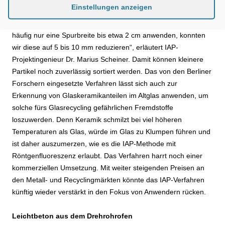
Einstellungen anzeigen
wie z.B. von Mangan, Kupfer, Nickel, Chrom oder Zink möglich.
„Während herkömmliche Anlagen für die Metallsortierung
häufig nur eine Spurbreite bis etwa 2 cm anwenden, konnten
wir diese auf 5 bis 10 mm reduzieren“, erläutert IAP-
Projektingenieur Dr. Marius Scheiner. Damit können kleinere
Partikel noch zuverlässig sortiert werden. Das von den Berliner
Forschern eingesetzte Verfahren lässt sich auch zur
Erkennung von Glaskeramikanteilen im Altglas anwenden, um
solche fürs Glasrecycling gefährlichen Fremdstoffe
loszuwerden. Denn Keramik schmilzt bei viel höheren
Temperaturen als Glas, würde im Glas zu Klumpen führen und
ist daher auszumerzen, wie es die IAP-Methode mit
Röntgenfluoreszenz erlaubt. Das Verfahren harrt noch einer
kommerziellen Umsetzung. Mit weiter steigenden Preisen an
den Metall- und Recyclingmärkten könnte das IAP-Verfahren
künftig wieder verstärkt in den Fokus von Anwendern rücken.
Leichtbeton aus dem Drehrohrofen