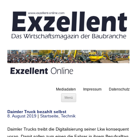
Mediadaten
Impressum
Datenschutz
Zum Inhalt springen
Menü
Daimler Truck bezahlt selbst
8. August 2019
|
Startseite
,
Technik
Daimler Trucks treibt die Digitalisierung seiner Lkw konsequent
voran. Damit sollen zum einen die Fahrer in ihrem Berufsalltag