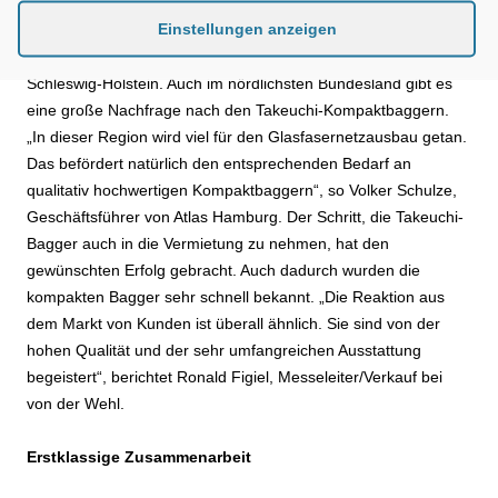
auch Firmen aus allen Branchen, für die die Takeuchi-
Einstellungen anzeigen
Kompaktbagger interessant sind. Das Verkaufsgebiet von der
Wehls erstreckt sich über Nord-Niedersachsen, Hamburg und
Schleswig-Holstein. Auch im nördlichsten Bundesland gibt es
eine große Nachfrage nach den Takeuchi-Kompaktbaggern.
„In dieser Region wird viel für den Glasfasernetzausbau getan.
Das befördert natürlich den entsprechenden Bedarf an
qualitativ hochwertigen Kompaktbaggern“, so Volker Schulze,
Geschäftsführer von Atlas Hamburg. Der Schritt, die Takeuchi-
Bagger auch in die Vermietung zu nehmen, hat den
gewünschten Erfolg gebracht. Auch dadurch wurden die
kompakten Bagger sehr schnell bekannt. „Die Reaktion aus
dem Markt von Kunden ist überall ähnlich. Sie sind von der
hohen Qualität und der sehr umfangreichen Ausstattung
begeistert“, berichtet Ronald Figiel, Messeleiter/Verkauf bei
von der Wehl.
Erstklassige Zusammenarbeit