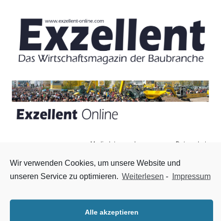
Mediadaten
Impressum
Datenschutz
Zum Inhalt springen
Menü
Wir verwenden Cookies, um unsere Website und
unseren Service zu optimieren.
Weiterlesen
-
Impressum
17. SWB Tagung in Berlin
1. April 2019
|
Nachrichten
,
Startseite
Die 17. Stahlwasserbau Tagung wird am 11. und 12. Februar
Alle akzeptieren
2020 in Berlin stattfinden. Diese Daten wurden jetzt von