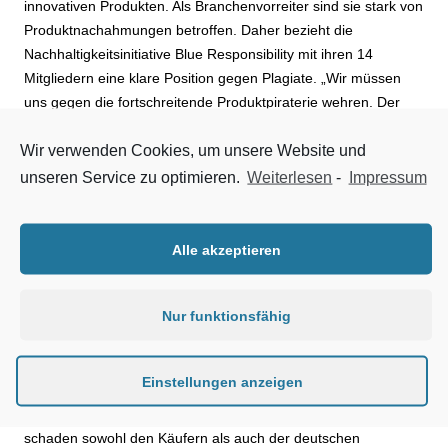
innovativen Produkten. Als Branchenvorreiter sind sie stark von
Produktnachahmungen betroffen. Daher bezieht die
Nachhaltigkeitsinitiative Blue Responsibility mit ihren 14
Mitgliedern eine klare Position gegen Plagiate. „Wir müssen
uns gegen die fortschreitende Produktpiraterie wehren. Der
Zollkontrollrundgang erlaubt uns, den Produktfälschern effektiv
Wir verwenden Cookies, um unsere Website und
das Handwerk zu legen und öffentlichkeitswirksam ein Signal
zu setzen. Design lässt sich ansatzweise nachahmen –
unseren Service zu optimieren.
Weiterlesen
-
Impressum
nachhaltige Markenqualität aber nicht“, kommentiert Wolfgang
Burchard, Sprecher der Initiative Blue Responsibility.
Alle akzeptieren
Da Sanitär-Plagiate meist aus minderwertigen Materialien
bestehen, gehen Verbraucher beim Kauf ein hohes Risiko ein.
Nur funktionsfähig
Im schlimmsten Fall sind die Plagiate mit umwelt- oder
gesundheitsgefährdenden Substanzen belastet. Günstig
produzierte Kopien verschleißen häufig schneller als das
Einstellungen anzeigen
Original und weisen deutlich schlechtere Ökobilanzen auf.
Daher sind Plagiate in keiner Hinsicht nachhaltig, sondern
schaden sowohl den Käufern als auch der deutschen