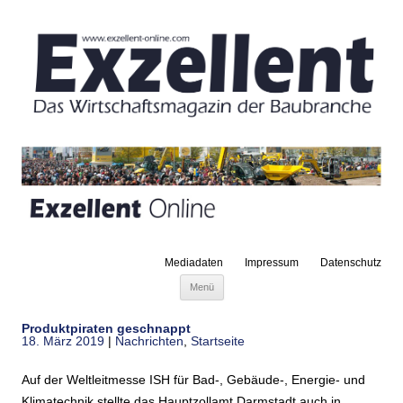
Mediadaten
Impressum
Datenschutz
Zum Inhalt springen
Menü
Produktpiraten geschnappt
18. März 2019
|
Nachrichten
,
Startseite
Auf der Weltleitmesse ISH für Bad-, Gebäude-, Energie- und
Klimatechnik stellte das Hauptzollamt Darmstadt auch in