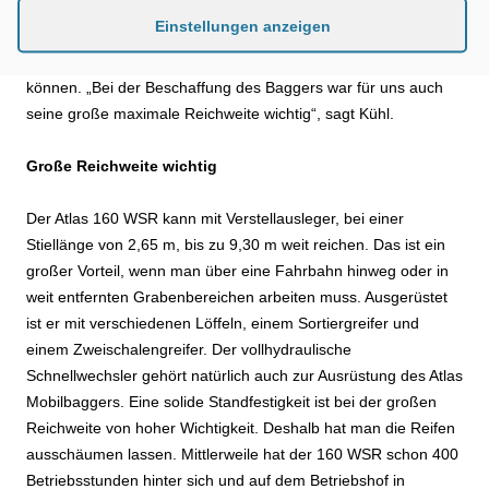
Voraussetzung, um auf engen Straßen, zum Beispiel bei der
Einstellungen anzeigen
Grabenräumung, problemfrei, oder im Innenstadtbereich bei
Fußweg- oder Fahrbahnsanierungen gefahrfreier arbeiten zu
können. „Bei der Beschaffung des Baggers war für uns auch
seine große maximale Reichweite wichtig“, sagt Kühl.
Große Reichweite wichtig
Der Atlas 160 WSR kann mit Verstellausleger, bei einer
Stiellänge von 2,65 m, bis zu 9,30 m weit reichen. Das ist ein
großer Vorteil, wenn man über eine Fahrbahn hinweg oder in
weit entfernten Grabenbereichen arbeiten muss. Ausgerüstet
ist er mit verschiedenen Löffeln, einem Sortiergreifer und
einem Zweischalengreifer. Der vollhydraulische
Schnellwechsler gehört natürlich auch zur Ausrüstung des Atlas
Mobilbaggers. Eine solide Standfestigkeit ist bei der großen
Reichweite von hoher Wichtigkeit. Deshalb hat man die Reifen
ausschäumen lassen. Mittlerweile hat der 160 WSR schon 400
Betriebsstunden hinter sich und auf dem Betriebshof in