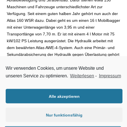
Abfallbeseitigung und Straßenbau. Dafür stehen etwa 130
Maschinen und Fahrzeuge unterschiedlichster Art zur
Verfügung. Seit einem guten halben Jahr gehört nun auch der
Atlas 160 WSR dazu. Dabei geht es um einen 16 t Mobilbagger
mit einer Unterwagenlänge von 3,95 m und einer
Transportlänge von 7,70 m. Er ist mit einem 4 l Motor mit 75
kW/102 PS Leistung ausgerüstet. Die Hydraulik arbeitet mit
dem bewährten Atlas AWE-4-System. Auch eine Primär- und
Sekundärabsicherung der Hydraulik gegen Überlastung gehört
selbstverständlich zur technischen Ausrüstung, ebenso wie die
Wir verwenden Cookies, um unsere Website und
kraftstoffsparende Bedarfsstromregelung. Der Bagger ist eine
typisch leise Atlas Maschine mit einem Schallwert von 75 dBA
unseren Service zu optimieren.
Weiterlesen
-
Impressum
in der Fahrerkabine und 98 dBA außerhalb.
Kurzheck ist wichtig
Alle akzeptieren
Das Besondere aber sind die geringen Außenmaße des160
Nur funktionsfähig
WSR. Das Baggerheck ragt nicht über den Unterwagen hinaus.
Der Heckschwenkradius liegt bei 1,57 m. Eine wichtige