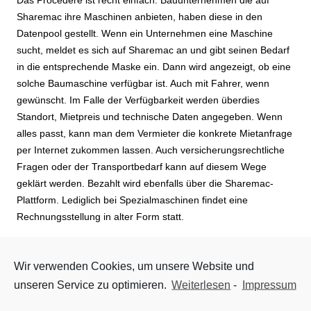
Sharemac ihre Maschinen anbieten, haben diese in den
Datenpool gestellt. Wenn ein Unternehmen eine Maschine
sucht, meldet es sich auf Sharemac an und gibt seinen Bedarf
in die entsprechende Maske ein. Dann wird angezeigt, ob eine
solche Baumaschine verfügbar ist. Auch mit Fahrer, wenn
gewünscht. Im Falle der Verfügbarkeit werden überdies
Standort, Mietpreis und technische Daten angegeben. Wenn
alles passt, kann man dem Vermieter die konkrete Mietanfrage
per Internet zukommen lassen. Auch versicherungsrechtliche
Fragen oder der Transportbedarf kann auf diesem Wege
geklärt werden. Bezahlt wird ebenfalls über die Sharemac-
Plattform. Lediglich bei Spezialmaschinen findet eine
Rechnungsstellung in alter Form statt.
Die Datenbank von Sharemac umfasst zurzeit rund 30.000
Wir verwenden Cookies, um unsere Website und
Typbeschreibungen unterschiedlichster Baumaschinen. D. h.
wenn ein Bagger, Radlader, Dumper o. ä. angefragt wird, kann
unseren Service zu optimieren.
Weiterlesen
-
Impressum
man die präzisen technischen Parameter der Mietmaschine