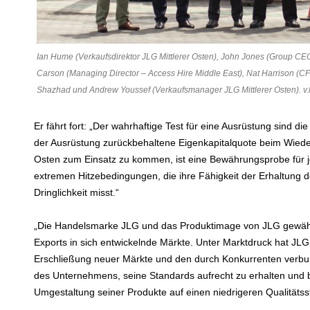
Ian Hume (Verkaufsdirektor JLG Mittlerer Osten), John Jones (Group CE
Carson (Managing Director – Access Hire Middle East), Nat Harrison (C
Shazhad und Andrew Youssef (Verkaufsmanager JLG Mittlerer Osten). v.l
Er fährt fort: „Der wahrhaftige Test für eine Ausrüstung sind d
der Ausrüstung zurückbehaltene Eigenkapitalquote beim Wiederv
Osten zum Einsatz zu kommen, ist eine Bewährungsprobe für jed
extremen Hitzebedingungen, die ihre Fähigkeit der Erhaltung des
Dringlichkeit misst.“
„Die Handelsmarke JLG und das Produktimage von JLG gewährt
Exports in sich entwickelnde Märkte. Unter Marktdruck hat JLG 
Erschließung neuer Märkte und den durch Konkurrenten verbu
des Unternehmens, seine Standards aufrecht zu erhalten und
Umgestaltung seiner Produkte auf einen niedrigeren Qualitäts