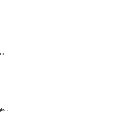
e in
d
keit