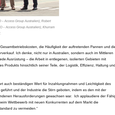
O – Access Group Australien), Robert
FO – Access Group Australien), Khurram
.
ie Gesamtbetriebskosten, die Häufigkeit der auftretenden Pannen und di
erkauf. Ich denke, nicht nur in Australien, sondern auch im Mittleren
e Ausrüstung – die Arbeit in entlegenen, isolierten Gebieten mit
 Produkts hinsichtlich seiner Teile, der Logistik, Effizienz, Haltung un
 auch beständigen Wert für Inzahlungnahmen und Leichtigkeit des
geführt und der Industrie die Stirn geboten, indem es den mit der
ndenen Herausforderungen gewachsen war. Ich applaudiere der Fähig
 beim Wettbewerb mit neuen Konkurrenten auf dem Markt die
standard zu vermeiden.“