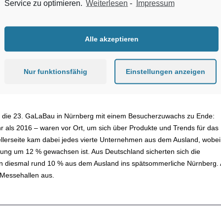
Service zu optimieren.
Weiterlesen
-
Impressum
Mediadaten
Impressum
Datensc
Zum Inhalt springen
Qualität
Wirtschaften
Verband
Kommentare
Alle akzeptieren
Nur funktionsfähig
Einstellungen anzeigen
 die 23. GaLaBau in Nürnberg mit einem Besucherzuwachs zu Ende:
 als 2016 – waren vor Ort, um sich über Produkte und Trends für das
ellerseite kam dabei jedes vierte Unternehmen aus dem Ausland, wobei
altung um 12 % gewachsen ist. Aus Deutschland sicherten sich die
 diesmal rund 10 % aus dem Ausland ins spätsommerliche Nürnberg. 
 Messehallen aus.