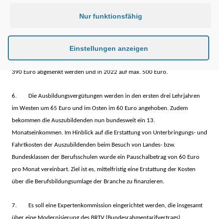
seit 2005 dem Tarifvertrag über ein 13. Monatseinkommen unterfallen, in
Nur funktionsfähig
2020 um 10 Gesamttarifstundenlohn (GTL), in 2021 um 20 GTL, in 2022
und um 30 GTL erhöht. In den übrigen Tarifgebieten wird ein 13.
Einstellungen anzeigen
Monatseinkommen in folgender Höhe eingeführt: 2020 18 GTL, 2021 36
GTL und 2022 54 GTL. Hier kann das 13. Monatseinkommen 2021 auf max.
390 Euro abgesenkt werden und in 2022 auf max. 500 Euro.
6. Die Ausbildungsvergütungen werden in den ersten drei Lehrjahren
im Westen um 65 Euro und im Osten im 60 Euro angehoben. Zudem
bekommen die Auszubildenden nun bundesweit ein 13.
Monatseinkommen. Im Hinblick auf die Erstattung von Unterbringungs- und
Fahrtkosten der Auszubildenden beim Besuch von Landes- bzw.
Bundesklassen der Berufsschulen wurde ein Pauschalbetrag von 60 Euro
pro Monat vereinbart. Ziel ist es, mittelfristig eine Erstattung der Kosten
über die Berufsbildungsumlage der Branche zu finanzieren.
7. Es soll eine Expertenkommission eingerichtet werden, die insgesamt
über eine Modernisierung des BRTV (Bundesrahmentarifvertrags)