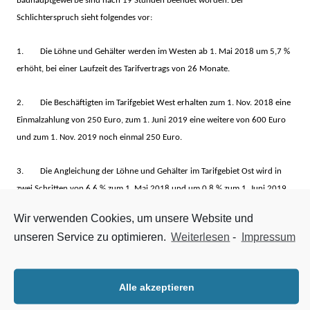
Bauhauptgewerbe sind nach 19 Stunden beendet worden.
Der
Schlichterspruch sieht folgendes vor:
1. Die Löhne und Gehälter werden im Westen ab 1. Mai 2018 um 5,7 %
erhöht, bei einer Laufzeit des Tarifvertrags von 26 Monate.
2. Die Beschäftigten im Tarifgebiet West erhalten zum 1. Nov. 2018 eine
Einmalzahlung von 250 Euro, zum 1. Juni 2019 eine weitere von 600 Euro
und zum 1. Nov. 2019 noch einmal 250 Euro.
3. Die Angleichung der Löhne und Gehälter im Tarifgebiet Ost wird in
zwei Schritten von 6,6 % zum 1. Mai 2018 und um 0,8 % zum 1. Juni 2019
weiter voran getrieben, so dass die Beschäftigten 7,4 % höhere Löhne und
Wir verwenden Cookies, um unsere Website und
Gehälter erhalten.
unseren Service zu optimieren.
Weiterlesen
-
Impressum
4. Darüber hinaus erhalten die Beschäftigten im Tarifgebiet Ost zum 1.
Nov. 2019 eine Einmalzahlung von 250 Euro.
Alle akzeptieren
5. Das 13. Monatseinkommen wird in den Tarifbereichen, die bereits