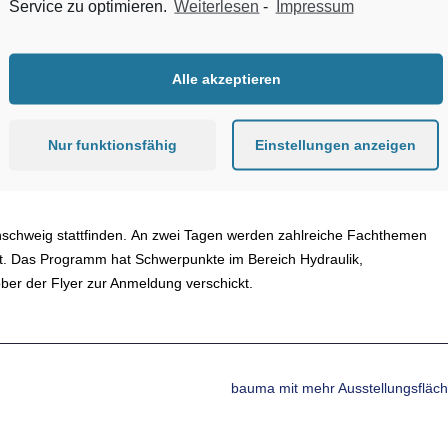
Service zu optimieren.
Weiterlesen
-
Impressum
Mediadaten
Impressum
Datensc
Zum Inhalt springen
Qualität
Wirtschaften
Verband
Kommentare
Alle akzeptieren
Nur funktionsfähig
Einstellungen anzeigen
nschweig stattfinden. An zwei Tagen werden zahlreiche Fachthemen
et. Das Programm hat Schwerpunkte im Bereich Hydraulik,
ber der Flyer zur Anmeldung verschickt.
bauma mit mehr Ausstellungsfläc