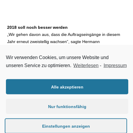
2018 soll noch besser werden
„Wir gehen davon aus, dass die Auftragseingänge in diesem
Jahr erneut zweistellig wachsen“, sagte Hermann
Weckenmann, Vorsitzender der VDMA-Fachgruppe
Baustoffanlagen auf dem Baustoffanlagentag kürzlich in
Wir verwenden Cookies, um unsere Website und
Frankfurt. Vor allem die Nachfrage aus den Schwellenländern
unseren Service zu optimieren.
Weiterlesen
-
Impressum
und China (siehe gesonderter Bericht) solle weiter signifikant
steigen. Die Geschäfte können von einem
makroökonomischen Rückenwind profitieren; von niedrigen
Alle akzeptieren
Zinsen, höherer Investitionsneigung und der allgemeinen
Verbesserung der Lage in den Kundensegmenten überall in
der Welt. Insbesondere der internationale Bergbau als
Nur funktionsfähig
Abnehmer von Aufbereitungstechnik sollte aufgrund
anziehender Rohstoffpreise in diesem Jahr mehr bestellen.
Einstellungen anzeigen