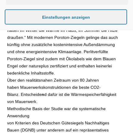
Naturliche Klimaanlage Ziegel
Poroton-Geschäftsführer Clemens Kuhlemann: „Die Studie
bestätigt, was die Menschheit im Grunde bereits seit 5 000
Einstellungen anzeigen
Jahren weiß: Ziegelkonstruktionen sind klimaregulierend,
halten im Winter die Wärme im Haus, im Sommer die Hitze
draußen.“ Mit modernen Poroton-Ziegeln gelinge das auch
künftig ohne zusätzliche kostenintensive Außendämmung
und ohne energieintensive Klimaanlage. Perlitverfüllte
Poroton-Ziegel sind zudem mit Ökolabels wie dem Blauen
Engel oder natureplus zertifiziert und enthalten keinerlei
bedenkliche Inhaltsstoffe.
Über den realitätsnahen Zeitraum von 80 Jahren
haben Mauerwerkskonstruktionen die beste CO2-
Bilanz. Entscheide
n
d dafür ist die Wärmespeicherfähigkeit
von Mauerwerk.
Methodische Basis der Studie war die systematische
Anwendung
von Kriterien des Deutschen Gütesiegels Nachhaltiges
Bauen (DGNB) unter anderem auf ein repräsentatives