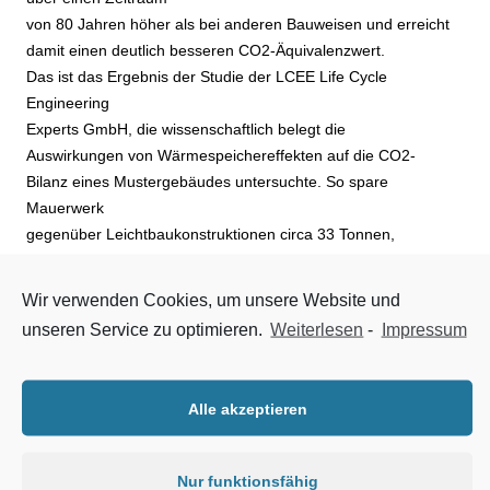
von 80 Jahren höher als bei anderen Bauweisen und erreicht
damit einen deutlich besseren CO2-Äquivalenzwert.
Das ist das Ergebnis der Studie der LCEE Life Cycle
Engineering
Experts GmbH, die wissenschaftlich belegt die
Auswirkungen von Wärmespeichereffekten auf die CO2-
Bilanz eines Mustergebäudes untersuchte. So spare
Mauerwerk
gegenüber Leichtbaukonstruktionen circa 33 Tonnen,
gegenüber Stahlbetonkonstruktionen sogar mehr als
65 Tonnen des Klimakillers CO2 ein. Entscheidend dafür ist
Wir verwenden Cookies, um unsere Website und
die bessere Wärmespeicherfähigkeit von Mauerwerk, also
unseren Service zu optimieren.
Weiterlesen
-
Impressum
beispielsweise perlitverfüllter Poroton-Ziegel. Die Studie
der LCEE bekräftigt somit die bereits bekannte Tatsache,
dass für die ökologische Nachhaltigkeitsqualität eines
Alle akzeptieren
Gebäudes nicht allein die Bauweise, sondern die energetische
Qualität und die Dauerhaftigkeit des Baustoffs entscheidend
sind.
Nur funktionsfähig