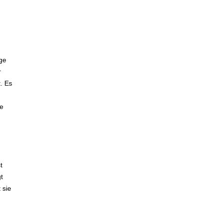
nge
r
. Es
ie
t
t
 sie