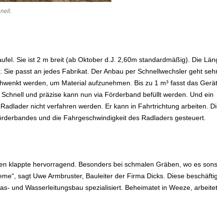
nell.
haufel. Sie ist 2 m breit (ab Oktober d.J. 2,60m standardmäßig). Die Lä
. Sie passt an jedes Fabrikat. Der Anbau per Schnellwechsler geht seh
geschwenkt werden, um Material aufzunehmen. Bis zu 1 m³ fasst das Gerät
chnell und präzise kann nun via Förderband befüllt werden. Und ein
der Radlader nicht verfahren werden. Er kann in Fahrtrichtung arbeiten. D
örderbandes und die Fahrgeschwindigkeit des Radladers gesteuert.
füllen klappte hervorragend. Besonders bei schmalen Gräben, wo es sons
leme“, sagt Uwe Armbruster, Bauleiter der Firma Dicks. Diese beschäftig
s- und Wasserleitungsbau spezialisiert. Beheimatet in Weeze, arbeitet