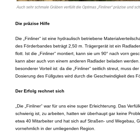
Auch sehr schmale Gräben verfüllt die Optimas „Finliner“ präzise und sch
Die präzise Hilfe
Die „Finliner“ ist eine hydraulisch betriebene Materialverteilsc
des Förderbandes beträgt 2,50 m. Trägergerät ist ein Radlader
flott. Ist die „Finliner“ montiert, kann sie um 90° nach vorn 
kann aber auch von einem anderen Radlader beladen werden. S
besonderer Vorteil ist: da die „Finliner“ seitlich streut, muss 
Dosierung des Füllgutes wird durch die Geschwindigkeit des F
Der Erfolg rechnet sich
„Die „Finliner“ war für uns eine super Erleichterung. Das Ver
schwierig ist, zu arbeiten, hatten wir überhaupt gar keine Prob
etwa 40 Mitarbeiter und hat sich auf Straßen- und Wegebau, Ga
vornehmlich in der umliegenden Region.