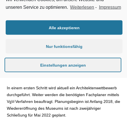
Meeresmuseums in Stralsund. Das in einem ehemaligen
unseren Service zu optimieren.
Weiterlesen
-
Impressum
Dominikanerkloster untergebrachte Museum soll zukünftig
seinen klassischen naturkundlichen Charakter mit dem
historischen Klostergebäude noch besser vereinen und mit
Alle akzeptieren
einem neuen, modernen Ausstellungskonzept noch attraktiver
für die Besucher werden. Besucher-Highlights der
Nur funktionsfähig
Modernisierungsmaßnahmen, die sich in Summe auf 30 Mio.
Euro belaufen, sollen ein neues Großfischaquarium im
Museumshof sowie ein 3D-Inversionskino werden.
Einstellungen anzeigen
In einem ersten Schritt wird aktuell ein Architektenwettbewerb
durchgeführt. Weiter werden die benötigten Fachplaner mittels
VgV-Verfahren beauftragt. Planungsbeginn ist Anfang 2018, die
Wiedereröffnung des Museums ist nach zweijähriger
Schließung für Mai 2022 geplant.