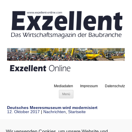
Mediadaten
Impressum
Datenschutz
Zum Inhalt springen
Menü
Deutsches Meeresmuseum wird modernisiert
12. Oktober 2017
|
Nachrichten
,
Startseite
Hitzler Ingenieure, Berlin übernimmt die Projektsteuerung für
Wir verwenden Cookies, um unsere Website und
die Modernisierung und Reattraktivierung des Deutschen