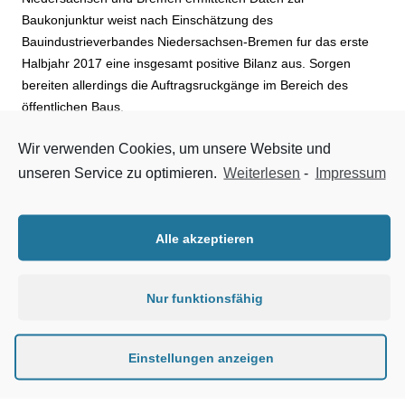
Baukonjunktur weist nach Einschätzung des
Bauindustrieverbandes Niedersachsen-Bremen fur das erste
Halbjahr 2017 eine insgesamt positive Bilanz aus. Sorgen
bereiten allerdings die Auftragsruckgänge im Bereich des
öffentlichen Baus.
Wir verwenden Cookies, um unsere Website und
Die Bauproduktion, gemessen in geleisteten Arbeitsstunden,
konnte im Verbandsgebiet im Halbjahresvergleich zu 2016 um
unseren Service zu optimieren.
Weiterlesen
-
Impressum
insgesamt 2,4 % zulegen. Bei den Auftragseingängen zeigte
sich dagegen eine gespaltene Entwicklung. Während der
Wohnungsbau und der Wirt-schaftsbau um 5,5 % bzw. 9,5 %
Alle akzeptieren
zulegen konnten, sanken die Auftragseingänge im öffentlichen
Bau um insgesamt 12,6 %. Der Ruckgang ist aber zum Teil auf
Nur funktionsfähig
das hohe Niveau der Auftragseingänge im Vergleichszeitraum
2016 zuruckzufuhren.
Bei den erteilten Baugenehmigungen, dem Frühindikator für
Einstellungen anzeigen
die Nachfrage im Hochbaubereich, zeigen sich gegenüber dem
ersten Halbjahr 2016 Rückgänge im Bereich der