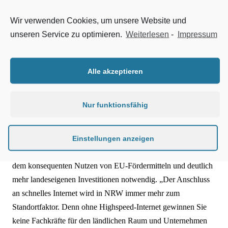
kennen wir uns in NRW ja aus.“
Wir verwenden Cookies, um unsere Website und
Das von der Bundesregierung ausgegebene Ziel, bis 2018
unseren Service zu optimieren.
Weiterlesen
-
Impressum
flächendeckend Übertragungsgeschwindigkeiten von 50Mbit/s
zu ermöglichen, stellt somit lediglich ein Zwischenziel dar.
Dementsprechend fatal ist es, wenn auch dieses nicht einmal
Alle akzeptieren
annähernd erreicht wird.
Nur funktionsfähig
Der Bauindustrieverband Nordrhein-Westfalen fordert
stattdessen, NRW durch ein flächendeckendes Glasfasernetz
wettbewerbsfähig für das Gigabitzeitalter zu machen. Hierfür
Einstellungen anzeigen
ist aus Sicht der Branche ein Mix aus privaten Investitionen,
dem konsequenten Nutzen von EU-Fördermitteln und deutlich
mehr landeseigenen Investitionen notwendig. „Der Anschluss
an schnelles Internet wird in NRW immer mehr zum
Standortfaktor. Denn ohne Highspeed-Internet gewinnen Sie
keine Fachkräfte für den ländlichen Raum und Unternehmen