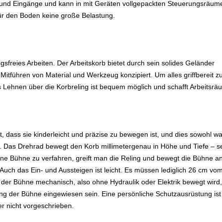
n und Eingänge und kann in mit Geräten vollgepackten Steuerungsräum
für den Boden keine große Belastung.
gsfreies Arbeiten. Der Arbeitskorb bietet durch sein solides Geländer
 Mitführen von Material und Werkzeug konzipiert. Um alles griffbereit z
s Lehnen über die Korbreling ist bequem möglich und schafft Arbeitsrä
t, dass sie kinderleicht und präzise zu bewegen ist, und dies sowohl w
t. Das Drehrad bewegt den Korb millimetergenau in Höhe und Tiefe – s
eine Bühne zu verfahren, greift man die Reling und bewegt die Bühne a
Auch das Ein- und Aussteigen ist leicht. Es müssen lediglich 26 cm vo
er Bühne mechanisch, also ohne Hydraulik oder Elektrik bewegt wird, 
ung der Bühne eingewiesen sein. Eine persönliche Schutzausrüstung ist
er nicht vorgeschrieben.