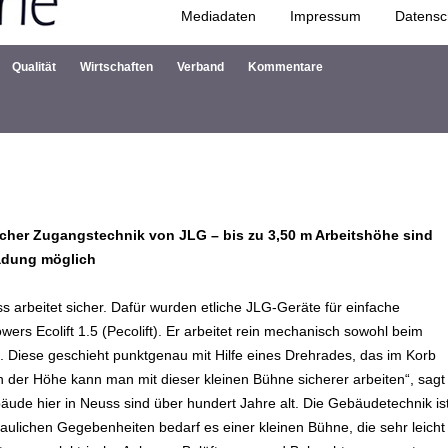
Mediadaten
Impressum
Datensc
Zum Inhalt springen
Qualität
Wirtschaften
Verband
Kommentare
acher Zugangstechnik von JLG – bis zu 3,50 m Arbeitshöhe sind
ladung möglich
rbeitet sicher. Dafür wurden etliche JLG-Geräte für einfache
rs Ecolift 1.5 (Pecolift). Er arbeitet rein mechanisch sowohl beim
. Diese geschieht punktgenau mit Hilfe eines Drehrades, das im Korb
 in der Höhe kann man mit dieser kleinen Bühne sicherer arbeiten“, sagt
ude hier in Neuss sind über hundert Jahre alt. Die Gebäudetechnik is
ulichen Gegebenheiten bedarf es einer kleinen Bühne, die sehr leicht