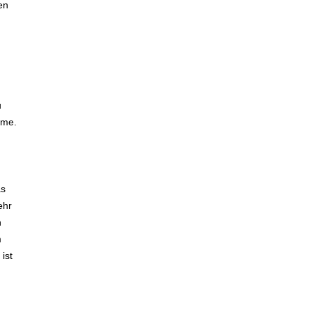
en
u
ume.
as
ehr
n
m
ist