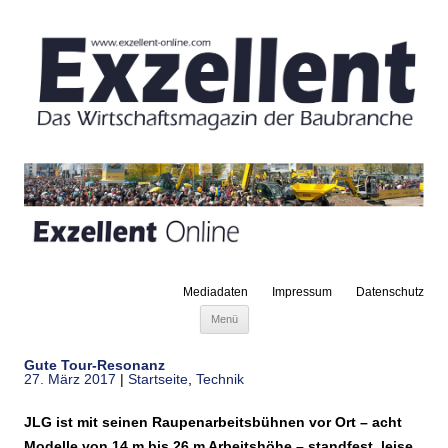
Mediadaten
Impressum
Datenschutz
Zum Inhalt springen
Menü
Gute Tour-Resonanz
27. März 2017
|
Startseite
,
Technik
JLG ist mit seinen Raupenarbeitsbühnen vor Ort – acht
Modelle von 14 m bis 26 m Arbeitshöhe – standfest, leise