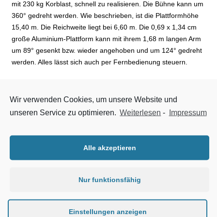
mit 230 kg Korblast, schnell zu realisieren. Die Bühne kann um
360° gedreht werden. Wie beschrieben, ist die Plattformhöhe
15,40 m. Die Reichweite liegt bei 6,60 m. Die 0,69 x 1,34 cm
große Aluminium-Plattform kann mit ihrem 1,68 m langen Arm
um 89° gesenkt bzw. wieder angehoben und um 124° gedreht
werden. Alles lässt sich auch per Fernbedienung steuern.
Sicherheit steht im Vordergrund
Wir verwenden Cookies, um unsere Website und
Das Raupenfahrwerk ist mit einer track drive-Funktion
unseren Service zu optimieren.
Weiterlesen
-
Impressum
ausgerüstet. Sie macht das Bewegen auf schwierigem
Untergrund einfach. Für Arbeiten auf Stein, Beton, in
Innenräumen usw. sind Ketten aus hellem Gummimaterial
Alle akzeptieren
montiert. Optional gibt es auch schwarze Ketten mit einem
flachen Profil. Die Sicherheit für den Betreiber ist JLG sehr
wichtig. So sorgen die mit Gummiprofilen ausgerüsteten
Nur funktionsfähig
Abstützarme, die auf 3 m Abstand gespreizt werden können,
für Standsicherheit. Falls die Neigung der Bühne zu groß wird,
Einstellungen anzeigen
schaltet sich das Gerät automatisch ab. Alle Funktionen wie