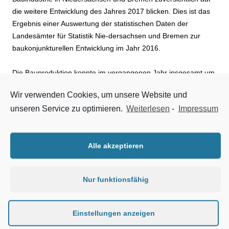
die weitere Entwicklung des Jahres 2017 blicken. Dies ist das
Ergebnis einer Auswertung der statistischen Daten der
Landesämter für Statistik Nie-dersachsen und Bremen zur
baukonjunkturellen Entwicklung im Jahr 2016.
Die Bauproduktion konnte im vergangenen Jahr insgesamt um
2,9 Prozent zulegen, wobei Hoch- und Tiefbau in etwa die
Wir verwenden Cookies, um unsere Website und
gleichen Antei-le hatten. Lediglich im gewerblichen Hochbau
unseren Service zu optimieren.
Weiterlesen
-
Impressum
und sonstigen öffentli-chen Tiefbau war eine leicht negative
Entwicklung zu verzeichnen. Alle übrigen Bereiche,
insbesondere der öffentliche Hochbau und der Wohnungsbau
Alle akzeptieren
konnten mit 7,9 bzw. 3,8 Prozent deutlich zulegen.
Besonders erfreulich ist die Situation bei den
Nur funktionsfähig
Auftragseingängen. Die-se konnten im Verbandsgebiet einen
Zuwachs von insgesamt 21,3 Prozent verzeichnen, wobei hier
der Tiefbaubereich mit 30,4 Prozent gegenüber 11,8 Prozent
Einstellungen anzeigen
Zuwachs im Bereich des Hochbaus dominie-rend war.