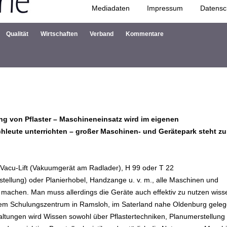
Mediadaten
Impressum
Datensc
Zum Inhalt springen
Qualität
Wirtschaften
Verband
Kommentare
ung von Pflaster – Maschineneinsatz wird im eigenen
hleute unterrichten – großer Maschinen- und Gerätepark steht zu
 Vacu-Lift (Vakuumgerät am Radlader), H 99 oder T 22
tellung) oder Planierhobel, Handzange u. v. m., alle Maschinen und
zu machen. Man muss allerdings die Geräte auch effektiv zu nutzen wiss
hrem Schulungszentrum in Ramsloh, im Saterland nahe Oldenburg geleg
taltungen wird Wissen sowohl über Pflastertechniken, Planumerstellung