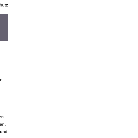
hutz
r
en.
en,
 und