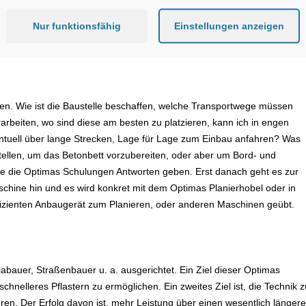
Nur funktionsfähig
Einstellungen anzeigen
en Palette von Maschinen trainiert
hen. Wie ist die Baustelle beschaffen, welche Transportwege müssen
rarbeiten, wo sind diese am besten zu platzieren, kann ich in engen
entuell über lange Strecken, Lage für Lage zum Einbau anfahren? Was
tellen, um das Betonbett vorzubereiten, oder aber um Bord- und
die die Optimas Schulungen Antworten geben. Erst danach geht es zur
Maschine hin und es wird konkret mit dem Optimas Planierhobel oder in
fizienten Anbaugerät zum Planieren, oder anderen Maschinen geübt.
bauer, Straßenbauer u. a. ausgerichtet. Ein Ziel dieser Optimas
hnelleres Pflastern zu ermöglichen. Ein zweites Ziel ist, die Technik z
eren. Der Erfolg davon ist, mehr Leistung über einen wesentlich länger