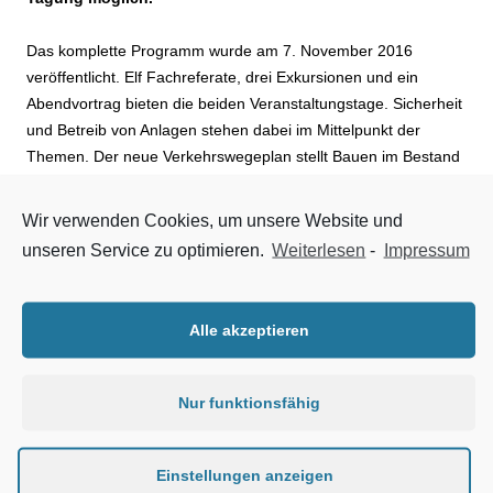
Das komplette Programm wurde am 7. November 2016
veröffentlicht. Elf Fachreferate, drei Exkursionen und ein
Abendvortrag bieten die beiden Veranstaltungstage. Sicherheit
und Betreib von Anlagen stehen dabei im Mittelpunkt der
Themen. Der neue Verkehrswegeplan stellt Bauen im Bestand
vor Neubau. Dafür sind jährlich etwa 1 Mrd. Euro bereitgestellt.
Nun gilt es, daraus auf hohem technischen Niveau viel zu
Wir verwenden Cookies, um unsere Website und
machen. Die Fachvorträge bieten dafür gute Daten, Fakten,
unseren Service zu optimieren.
Weiterlesen
-
Impressum
Verfahren und Ideen.
Alle akzeptieren
Nur funktionsfähig
Einstellungen anzeigen