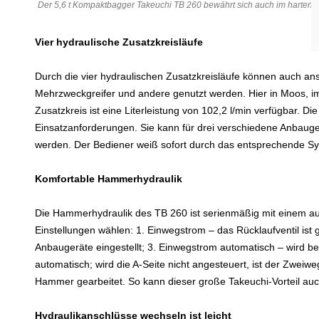
Der 5,6 t Kompaktbagger Takeuchi TB 260 bewährt sich auch im harten E
Vier hydraulische Zusatzkreisläufe
Durch die vier hydraulischen Zusatzkreisläufe können auch an
Mehrzweckgreifer und andere genutzt werden. Hier in Moos, im
Zusatzkreis ist eine Literleistung von 102,2 l/min verfügbar. D
Einsatzanforderungen. Sie kann für drei verschiedene Anbauge
werden. Der Bediener weiß sofort durch das entsprechende Symb
Komfortable Hammerhydraulik
Die Hammerhydraulik des TB 260 ist serienmäßig mit einem au
Einstellungen wählen: 1. Einwegstrom – das Rücklaufventil ist g
Anbaugeräte eingestellt; 3. Einwegstrom automatisch – wird beim
automatisch; wird die A-Seite nicht angesteuert, ist der Zweiwe
Hammer gearbeitet. So kann dieser große Takeuchi-Vorteil au
Hydraulikanschlüsse wechseln ist leicht