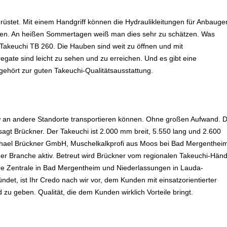
üstet. Mit einem Handgriff können die Hydraulikleitungen für Anbauge
hen. An heißen Sommertagen weiß man dies sehr zu schätzen. Was
s Takeuchi TB 260. Die Hauben sind weit zu öffnen und mit
gate sind leicht zu sehen und zu erreichen. Und es gibt eine
ehört zur guten Takeuchi-Qualitätsausstattung.
kw an andere Standorte transportieren können. Ohne großen Aufwand. 
 sagt Brückner. Der Takeuchi ist 2.000 mm breit, 5.550 lang und 2.600
ichael Brückner GmbH, Muschelkalkprofi aus Moos bei Bad Mergenthei
der Branche aktiv. Betreut wird Brückner vom regionalen Takeuchi-Händ
e Zentrale in Bad Mergentheim und Niederlassungen in Lauda-
det, ist Ihr Credo nach wir vor, dem Kunden mit einsatzorientierter
zu geben. Qualität, die dem Kunden wirklich Vorteile bringt.