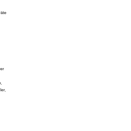
räte
Der
m,
ler,