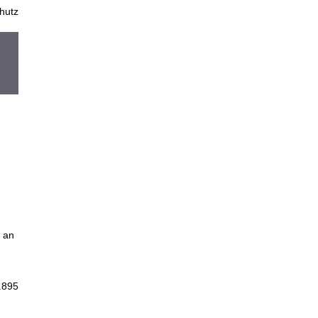
hutz
d an
.895