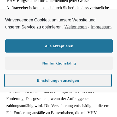
VHV Bürgschaften für Unternehmen jeder Größe.
Auftraggeber bekommen dadurch Sicherheit, dass vertragliche
Verpflichtungen durch den Auftragnehmer eingehalten werden.
Wir verwenden Cookies, um unsere Website und
Aber nicht nur Auftraggeber benötigen Sicherheit, sondern
unseren Service zu optimieren.
Weiterlesen
-
Impressum
auch die ausführenden Unternehmen selbst.
Damit Unternehmen auch ihr eigenes Risiko aus offenen
Alle akzeptieren
Forderungen absichern können, gibt es ab sofort die VHV
Forderungsausfall Start. Das Produkt richtet sich an
Nur funktionsfähig
Handwerksbetriebe und mittelständische Unternehmen aus
dem Bauhaupt- und Baunebengewerbe. Vor allem kleine
Unternehmen leiden schnell unter finanziellen Engpässen,
Einstellungen anzeigen
wenn es bei ihren Auftraggebern zu Zahlungsausfällen kommt.
Im schlimmsten Fall droht der komplette Verlust einer
Forderung. Das geschieht, wenn der Auftraggeber
zahlungsunfähig wird. Die Versicherung entschädigt in diesem
Fall Forderungsausfälle zu Bauvorhaben, die mit VHV