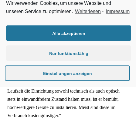
einem ÖPP-Projekt vier Schulgebäude und eine Sporthalle zu
Wir verwenden Cookies, um unsere Website und
sanieren und eine weitere Sporthalle neu zu bauen. In nur drei
unseren Service zu optimieren.
Weiterlesen
-
Impressum
Jahren wurden alle Baumaßnahmen fristgerecht abgeschlossen
und die geplanten Kosten nicht überschritten. Die Realisierung
Alle akzeptieren
als ÖPP-Modell hat dazu geführt, dass die Schulen und
Sporthallen nach fünf Jahren im Betrieb immer noch 16
Prozent günstiger betrieben werden als bei einer
Nur funktionsfähig
Eigenrealisierung und zudem ein neues naturwissenschaftliches
Labor errichtet und die Sanitäranlagen modernisiert werden
Einstellungen anzeigen
können. Denn, so der Bürgermeister der 15.000 Einwohner-
Gemeinde, Dieter Mörlein: „Da der Partner über die gesamte
Laufzeit die Einrichtung sowohl technisch als auch optisch
stets in einwandfreiem Zustand halten muss, ist er bemüht,
hochwertigere Geräte zu installieren. Meist sind diese im
Verbrauch kostengünstiger.“