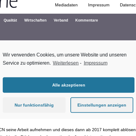
Mediadaten
Impressum
Datensc
Zum Inhalt springen
Qualität
Wirtschaften
Verband
Kommentare
Wir verwenden Cookies, um unsere Website und unseren
Service zu optimieren.
Weiterlesen
-
Impressum
tschen Länder zur Zusammenarbeit im MCN e.V. haben die
 die länderübergreifende Vereinsgründung und dessen weitere Förder
Alle akzeptieren
r alle norddeutschen Länder erfordert eine enge Zusammenarbeit in
eine wichtige Funktion an der Schnittstelle von Wirtschaft, Wissensc
eister für diese Branche in ganz Norddeutschland. Mit dem gemeinsamen
Nur funktionsfähig
Einstellungen anzeigen
aritime Wirtschaft stark, wettbewerbsfähig und nachhaltig aufgestellt
 MCN seine Arbeit aufnehmen und dieses dann ab 2017 komplett ablösen