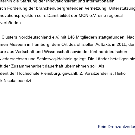
terhin die Stärkung der Innovationskraft und internationalen
urch Förderung der branchenübergreifenden Vernetzung, Unterstützun
novationsprojekten sein. Damit bildet der MCN e.V. eine regional
sverbänden.
 Clusters Norddeutschland e.V. mit 146 Mitgliedern stattgefunden. Nac
imen Museum in Hamburg, dem Ort des offiziellen Auftakts in 2011, der
ure aus Wirtschaft und Wissenschaft sowie der fünf norddeutschen
ersachsen und Schleswig-Holstein gelegt. Die Länder beteiligen si
ft der Zusammenarbeit dauerhaft übernehmen soll. Als
ident der Hochschule Flensburg, gewählt, 2. Vorsitzender ist Heiko
 Nicolai besetzt.
Kein Drehzahlverlu