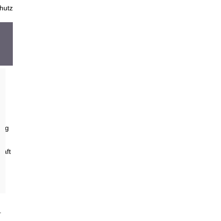
hutz
ung
haft
.