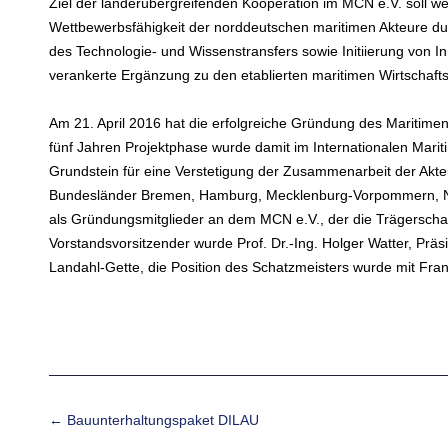
Ziel der länderübergreifenden Kooperation im MCN e.V. soll wei
Wettbewerbsfähigkeit der norddeutschen maritimen Akteure d
des Technologie- und Wissenstransfers sowie Initiierung von In
verankerte Ergänzung zu den etablierten maritimen Wirtschaft
Am 21. April 2016 hat die erfolgreiche Gründung des Maritimen
fünf Jahren Projektphase wurde damit im Internationalen Marit
Grundstein für eine Verstetigung der Zusammenarbeit der Akte
Bundesländer Bremen, Hamburg, Mecklenburg-Vorpommern, Nied
als Gründungsmitglieder an dem MCN e.V., der die Trägerscha
Vorstandsvorsitzender wurde Prof. Dr.-Ing. Holger Watter, Präs
Landahl-Gette, die Position des Schatzmeisters wurde mit Frank
Beitrags-Navigation
←
Bauunterhaltungspaket DILAU