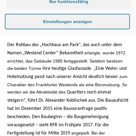
zugängliche Kindertagesstätte sowie den anschließenden
Nur funktionsfähig
Grünanlagen. Der Investor befindet sich derzeit gemeinsam
mit dem Frankfurter Architekturbüro KSP Jürgen Engel und
Einstellungen anzeigen
dem Baudezernat der Stadt im Abstimmungsprozess über die
neue Fassadengestaltung.
Der Rohbau
des „Hochhaus am Park“, das auch unter dem
erlangte, wurde 1972
Namen „Westend Center“ Bekanntheit
errichtet, das Gebäude 1985 fertiggestellt. Seitdem besitzen
die beiden Türme
ihre heutige Glasfassade.
„
Eine Wohn- und
zum
Hotelnutzung passt nach unserer Ansicht deutlich besser
Charakter des Frankfurter Westends als eine Büronutzung. So
werden wir die Attraktivität des
Quartiers noch einmal
steigern
“, führt Dr. Alexander Koblischek
aus.
Die Bauaufsicht
hat im Dezember 2015 eine Bauvoranfrage positiv
beschieden. Den Baubeginn
–
die
Baugenehmigung
vorausgesetzt
–
sieht RFR im Frühjahr 2017. Für die
angepeilt. Bei der
Fertigstellung ist für Mitte 2019