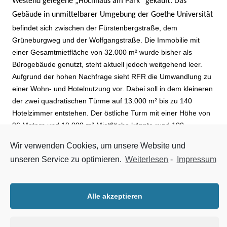
Westend gelegene
„Hochhaus am Park“
gekauft. Das
Gebäude in unmittelbarer Umgebung der Goethe Universität
befindet sich zwischen der Fürstenbergstraße, dem
Grüneburgweg und der Wolfgangstraße. Die Immobilie mit
einer Gesamtmietfläche von 32.000 m² wurde bisher als
Bürogebäude genutzt, steht aktuell jedoch weitgehend leer.
Aufgrund der hohen Nachfrage sieht RFR die Umwandlung zu
einer Wohn- und Hotelnutzung vor. Dabei soll in dem kleineren
der zwei quadratischen Türme auf 13.000 m² bis zu 140
Hotelzimmer entstehen. Der östliche Turm mit einer Höhe von
96 Metern und 19.000 m² Mietfläche könnte rund 100
Eigentumswohnungen Platz bieten. Für die bereits bestehende
Wir verwenden Cookies, um unsere Website und
Tiefgarage sind 180 PKW-Stellplätze vorgesehen. Die Kubatur
unseren Service zu optimieren.
Weiterlesen
-
Impressum
der Immobilie soll sich dabei nicht verändern.
„Unser Ziel ist
die E
ntwicklung eines eleganten und zeitlosen Towers. Mit
der Realisierung wollen wir
das Westend weiter aufwerten
Alle akzeptieren
und das Quartier öffnen“, erklärt
Dr. Alexander Koblischek,
Geschäftsführer von RFR, mit Blick auf die geplante, offen