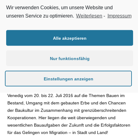
werden Fachpublikum und Interessierte nach Venedig pilgern,
Wir verwenden Cookies, um unsere Website und
um die Biennale und die Ausstellungsorte in der Stadt
unseren Service zu optimieren.
Weiterlesen
-
Impressum
anzusehen. Unter dem Themenrahmen „Reporting From The
Front“ verstehen sicher viele Aussteller etwas anderes. Klar ist
aber, dass sich einige Beiträge und auch der Deutsche Pavillon
Alle akzeptieren
unter der Überschrift „Making Heimat“ den zwei größten
Migrationsbewegungen auf der Welt widmen: den aktuellen
Nur funktionsfähig
Flüchtlingsströmen sowie, noch ungleich größer, der Flucht in
die Städte.
Einstellungen anzeigen
Die Bundesstiftung Baukultur will diesen Schwerpunkt
erweitern und fokussiert sich während ihrer Baukulturtage in
Venedig vom 20. bis 22. Juli 2016 auf die Themen Bauen im
Bestand, Umgang mit dem gebauten Erbe und den Chancen
der Baukultur im Zusammenhang mit grenzüberschreitenden
Kooperationen. Hier liegen die weit überwiegenden und
wesentlichen Bauaufgaben der Zukunft und die Erfolgsfaktoren
für das Gelingen von Migration – in Stadt und Land!