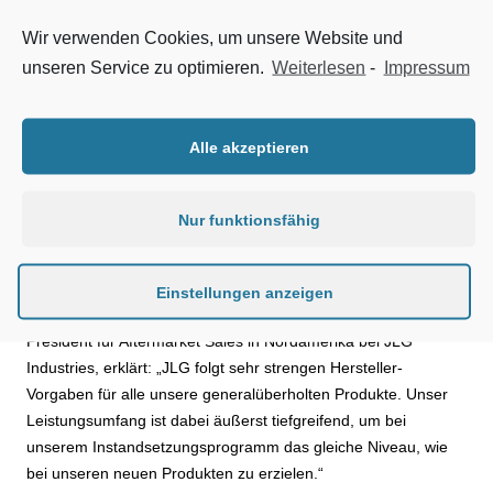
Zusammenarbeit mit der DEUTZ Corporation in Georgia (USA)
Wir verwenden Cookies, um unsere Website und
bei Austauschmotoren. Für die Hubarbeitsbühnen-
unseren Service zu optimieren.
Weiterlesen
-
Impressum
Instandsetzung liefert die DEUTZ Tochtergesellschaft dazu
aufbereitete Xchange Motoren einschließlich einer
vollumfänglichen Garantie an JLG. In seinem Werk in Bedford,
Alle akzeptieren
Pennsylvania, betreibt JLG ein Programm zur Instandsetzung
von Hubarbeitsbühnen. Dabei werden die gesamten Geräte
inklusive der Motoren überholt. Die Aufarbeitung der Motoren
Nur funktionsfähig
übernimmt zukünftig das DEUTZ Werk in Pendergrass in
Georgia (USA). Um einen soliden Start des Programms zu
gewährleisten, wurden zusätzliche Mitarbeiter eingestellt und
Einstellungen anzeigen
die Betriebsausstattung erweitert. Christopher Mellott, Vice
President für Aftermarket Sales in Nordamerika bei JLG
Industries, erklärt: „JLG folgt sehr strengen Hersteller-
Vorgaben für alle unsere generalüberholten Produkte. Unser
Leistungsumfang ist dabei äußerst tiefgreifend, um bei
unserem Instandsetzungsprogramm das gleiche Niveau, wie
bei unseren neuen Produkten zu erzielen.“