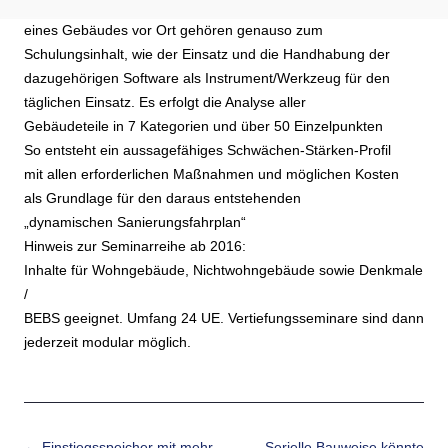
Übungen, Tests, Prüfung, die praktische Einschätzung
eines Gebäudes vor Ort gehören genauso zum
Schulungsinhalt, wie der Einsatz und die Handhabung der
dazugehörigen Software als Instrument/Werkzeug für den
täglichen Einsatz. Es erfolgt die Analyse aller
Gebäudeteile in 7 Kategorien und über 50 Einzelpunkten
So entsteht ein aussagefähiges Schwächen-Stärken-Profil
mit allen erforderlichen Maßnahmen und möglichen Kosten
als Grundlage für den daraus entstehenden
„dynamischen Sanierungsfahrplan“
Hinweis zur Seminarreihe ab 2016:
Inhalte für Wohngebäude, Nichtwohngebäude sowie Denkmale
/
BEBS geeignet. Umfang 24 UE. Vertiefungsseminare sind dann
jederzeit modular möglich.
Beitrags-Navigation
←
Einstiegsspeicher mit mehr
Serielle Bauweise könnte