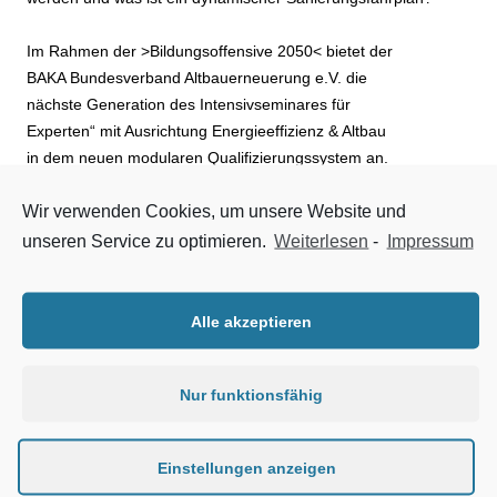
Im Rahmen der >Bildungsoffensive 2050< bietet der
BAKA Bundesverband Altbauerneuerung e.V. die
nächste Generation des Intensivseminares für
Experten“ mit Ausrichtung Energieeffizienz & Altbau
in dem neuen modularen Qualifizierungssystem an.
Wir verwenden Cookies, um unsere Website und
Der nächste Termin ist gerade noch rechtzeitig vor dem
Start der Kommunikationskampagne des BMWi wie folgt
unseren Service zu optimieren.
Weiterlesen
-
Impressum
positioniert:
Intensivseminar für „Experten“
08.+ 09. April 2016, weitere Termine im Mai und Juni.
Alle akzeptieren
Anmeldung unter www.bakaberlin.de
Nur funktionsfähig
In dem 2-tägigen Fachseminar wird strukturiert,
systematisch und detailliert die Erstellung eines
kompletten baulichen und Energieeffizienz – Gutachtens
Einstellungen anzeigen
als „dynamischen Sanierungsfahrplan“ vermittelt.