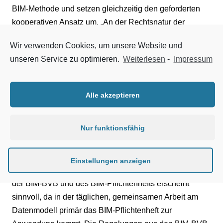
BIM-Methode und setzen gleichzeitig den geforderten
kooperativen Ansatz um. „An der Rechtsnatur der
jeweiligen Werkverträge ändert sich auch mit
Wir verwenden Cookies, um unsere Website und
Anwendung von BIM nichts“, so Kappes. Die
unseren Service zu optimieren.
Weiterlesen
-
Impressum
ausführenden Unternehmen schulden weiterhin dem
Auftraggeber die Herstellung des vereinbarten Werkes.
Der bis dato bestehende Werkvertrag zwischen den
Alle akzeptieren
Parteien muss lediglich um eine Klausel ergänzt
werden, die die Anwendung der besondere
Nur funktionsfähig
Vertragsbedingungen für BIM-Leistungen (BIM-BVB)
und des BIM-Pflichtenhefts definiert und inhaltlich regelt.
Die BIM-BVB bilden dabei die juristische und das BIM-
Einstellungen anzeigen
Pflichtenheft die technische Grundlage. „Eine Trennung
der BIM-BVB und des BIM-Pflichtenhefts erscheint
sinnvoll, da in der täglichen, gemeinsamen Arbeit am
Datenmodell primär das BIM-Pflichtenheft zur