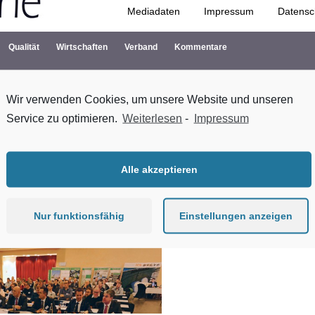
Mediadaten
Impressum
Datensc
Zum Inhalt springen
Qualität
Wirtschaften
Verband
Kommentare
Wir verwenden Cookies, um unsere Website und unseren
Service zu optimieren.
Weiterlesen
-
Impressum
ch bereits für die nächste in 2017 interessieren, dann war die aktuel
Alle akzeptieren
nstalter. Gemeinsam mit dem IWSV (ideeller Träger) konnte man auf e
serbau Tagung zurückblicken.
Nur funktionsfähig
Einstellungen anzeigen