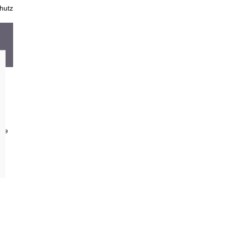
hutz
l
ine