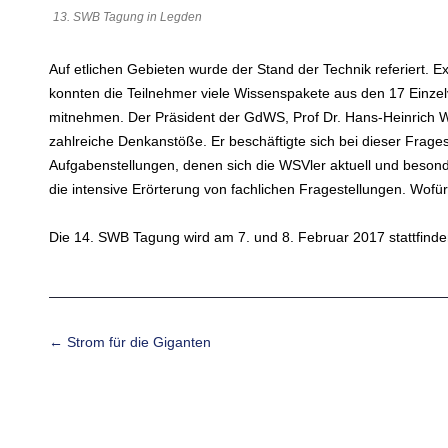
13. SWB Tagung in Legden
Auf etlichen Gebieten wurde der Stand der Technik referiert. E
konnten die Teilnehmer viele Wissenspakete aus den 17 Einzel
mitnehmen. Der Präsident der GdWS, Prof Dr. Hans-Heinrich Wit
zahlreiche Denkanstöße. Er beschäftigte sich bei dieser Frag
Aufgabenstellungen, denen sich die WSVler aktuell und besond
die intensive Erörterung von fachlichen Fragestellungen. Wof
Die 14. SWB Tagung wird am 7. und 8. Februar 2017 stattfind
Beitrags-Navigation
←
Strom für die Giganten