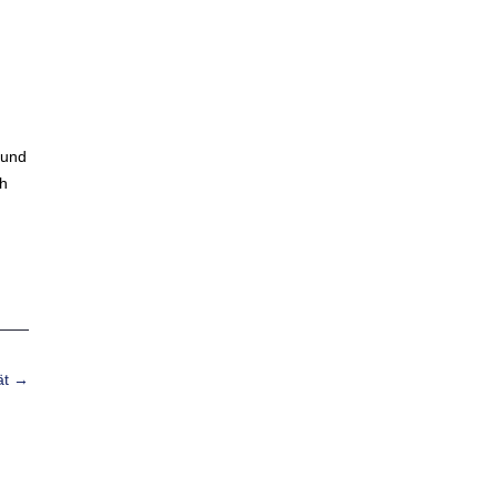
 und
ch
ät
→