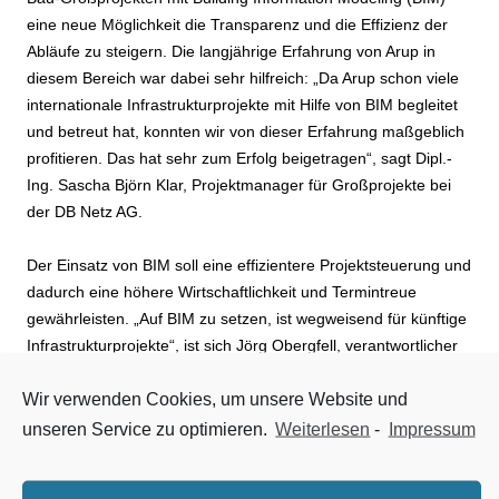
eine neue Möglichkeit die Transparenz und die Effizienz der
Abläufe zu steigern. Die langjährige Erfahrung von Arup in
diesem Bereich war dabei sehr hilfreich: „Da Arup schon viele
internationale Infrastrukturprojekte mit Hilfe von BIM begleitet
und betreut hat, konnten wir von dieser Erfahrung maßgeblich
profitieren. Das hat sehr zum Erfolg beigetragen“, sagt Dipl.-
Ing. Sascha Björn Klar, Projektmanager für Großprojekte bei
der DB Netz AG.
Der Einsatz von BIM soll eine effizientere Projektsteuerung und
dadurch eine höhere Wirtschaftlichkeit und Termintreue
gewährleisten. „Auf BIM zu setzen, ist wegweisend für künftige
Infrastrukturprojekte“, ist sich Jörg Obergfell, verantwortlicher
Projektleiter bei der Arup Deutschland GmbH, sicher. „BIM
Wir verwenden Cookies, um unsere Website und
bietet die Möglichkeit, Projekte transparenter zu planen. Die
Koordination, insbesondere bei komplexen Großprojekten, wird
unseren Service zu optimieren.
Weiterlesen
-
Impressum
so deutlich optimiert. Zeit- und Budgetrahmen lassen sich viel
besser im Blick behalten, als bei herkömmlichen Planungs- und