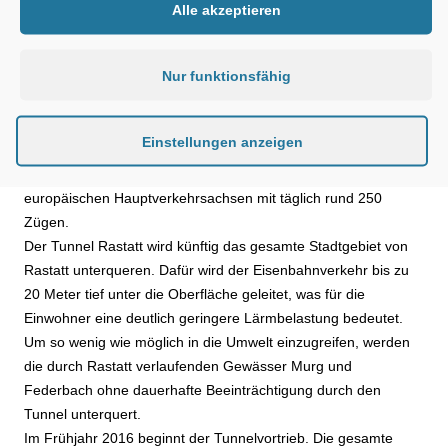
Steuerungsmethoden. Das bietet den Bauherren mehr
Alle akzeptieren
Sicherheit.“ Die Deutsche Bahn folgt mit dem BIM-Pilotprojekt
den Empfehlungen der Reformkommission Großprojekte.
Nur funktionsfähig
Die Großbaustelle Tunnel Rastatt
Der Rastatter Tunnel ist mit 4.270 Metern Länge das
zweitgrößte Einzelbauwerk im Großprojekt „Ausbau- und
Einstellungen anzeigen
Neubaustrecke Karlsruhe-Basel“. Diese gehört zur
Güterverkehrsstecke Rotterdam-Genua, einer der
europäischen Hauptverkehrsachsen mit täglich rund 250
Zügen.
Der Tunnel Rastatt wird künftig das gesamte Stadtgebiet von
Rastatt unterqueren. Dafür wird der Eisenbahnverkehr bis zu
20 Meter tief unter die Oberfläche geleitet, was für die
Einwohner eine deutlich geringere Lärmbelastung bedeutet.
Um so wenig wie möglich in die Umwelt einzugreifen, werden
die durch Rastatt verlaufenden Gewässer Murg und
Federbach ohne dauerhafte Beeinträchtigung durch den
Tunnel unterquert.
Im Frühjahr 2016 beginnt der Tunnelvortrieb. Die gesamte